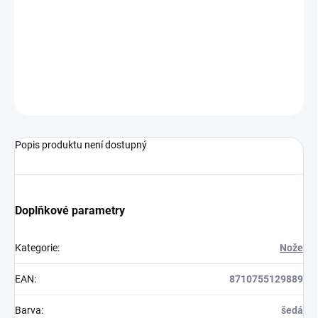
−
+
Přidat do košíku
129889
ZEPTAT SE
HLÍDAT
Popis produktu není dostupný
Doplňkové parametry
Kategorie
:
Nože
EAN
:
8710755129889
Barva
:
šedá