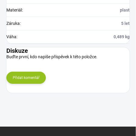
Materiál
:
plast
Záruka
:
5 let
Váha
:
0,489 kg
Diskuze
Buďte první, kdo napíše příspěvek k této položce.
Přidat komentář
Z