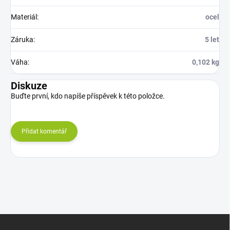
Materiál
:
ocel
Záruka
:
5 let
Váha
:
0,102 kg
Diskuze
Buďte první, kdo napíše příspěvek k této položce.
Přidat komentář
Z