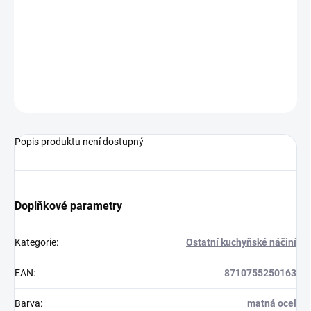
−
+
Přidat do košíku
250163
ZEPTAT SE
HLÍDAT
Popis produktu není dostupný
Doplňkové parametry
Kategorie
:
Ostatní kuchyňské náčiní
EAN
:
8710755250163
Barva
:
matná ocel