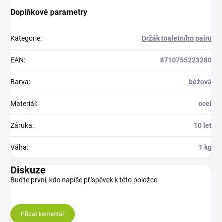
Doplňkové parametry
Kategorie
:
Držák toaletního paíru
EAN
:
8710755223280
Barva
:
béžová
Materiál
:
ocel
Záruka
:
10 let
Váha
:
1 kg
Diskuze
Buďte první, kdo napíše příspěvek k této položce.
Přidat komentář