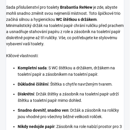
Sada příslušenství pro toalety
Brabantia ReNew
je zde, abyste
mohli snadno změnit svou nejmenší místnost. Toto špičkové trio
začíná silnou a hygienickou
WC štětkou s držákem
.
Minimalistický držák na toaletní papír chrání ruličku před prachem
a usnadňuje stahování papíru z role a zásobník na toaletní papír
diskrétně pojme až tři ruličky. Vše, co potřebujete ke stylovému
vybavení vaší toalety.
Klíčové vlastnosti:
Kompletní sada
: S WC štětkou a držákem, držákem na
toaletní papír a zásobníkem na toaletní papír.
Důkladné čištění
: Štětka s chytře navrženým tvarem.
Diskrétní
: Držák štětky a zásobník na toaletní papír udrží
štětku a toaletní papír mimo dohled.
Snadno dovnitř, snadno ven
: Držák a zásobník na roličky
jsou vhodné pro všechny běžné velikosti roliček.
Nikdy nedojde papír
: Zásobník na role nabízí prostor pro 3