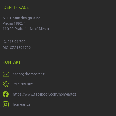
IDENTIFIKACE
STL Home design, s.r.o.
Příčná 1892/4
110 00 Praha 1 - Nové Město
IČ: 218 91 702
DIČ: CZ21891702
KONTAKT
eshop
@
homeart.cz
737 709 882
https://www.facebook.com/homeartcz
homeartcz