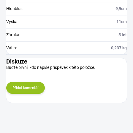
Hloubka
:
9,9cm
Výška
:
11cm
Záruka
:
5 let
Váha
:
0,237 kg
Diskuze
Buďte první, kdo napíše příspěvek k této položce.
Přidat komentář