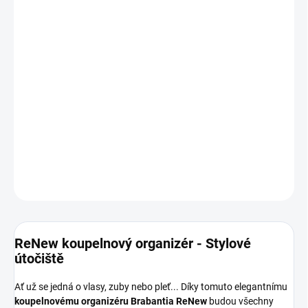
cena:
−
+
Přidat do košíku
ReNew koupelnový organizér - Jemně béžový organizér pro zubní
kartáčky, tuby a další koupelnové potřeby.
Prostorný a
organizovaný
, kompaktní design, snadno čistitelný, odolný proti
korozi. 5-letá záruka.
DETAILNÍ INFORMACE
ZEPTAT SE
HLÍDAT
ReNew koupelnový organizér - Stylové
útočiště
Ať už se jedná o vlasy, zuby nebo pleť... Díky tomuto elegantnímu
koupelnovému organizéru Brabantia ReNew
budou všechny