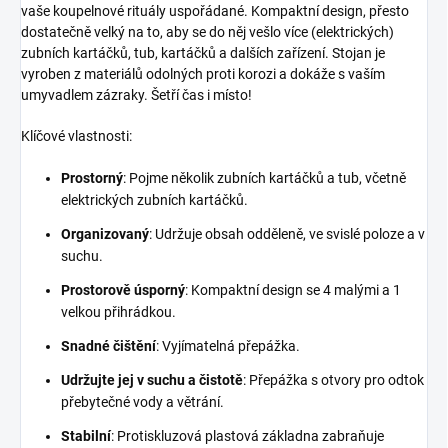
vaše koupelnové rituály uspořádané. Kompaktní design, přesto
dostatečně velký na to, aby se do něj vešlo více (elektrických)
zubních kartáčků, tub, kartáčků a dalších zařízení. Stojan je
vyroben z materiálů odolných proti korozi a dokáže s vaším
umyvadlem zázraky. Šetří čas i místo!
Klíčové vlastnosti:
Prostorný
: Pojme několik zubních kartáčků a tub, včetně
elektrických zubních kartáčků.
Organizovaný
: Udržuje obsah odděleně, ve svislé poloze a v
suchu.
Prostorově úsporný
: Kompaktní design se 4 malými a 1
velkou přihrádkou.
Snadné čištění
: Vyjímatelná přepážka.
Udržujte jej v suchu a čistotě
: Přepážka s otvory pro odtok
přebytečné vody a větrání.
Stabilní
: Protiskluzová plastová základna zabraňuje