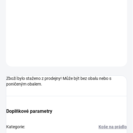
cena:
−
+
Přidat do košíku
382703
DETAILNÍ INFORMACE
ZEPTAT SE
HLÍDAT
Zboží bylo staženo z prodejny! Může být bez obalu nebo s
poničeným obalem.
Doplňkové parametry
Kategorie
:
Koše na prádlo