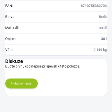
EAN
:
8710755382703
Barva
:
šedá
Materiál
:
textil
Objem
:
30 l
Váha
:
0,149 kg
Diskuze
Buďte první, kdo napíše příspěvek k této položce.
Přidat komentář