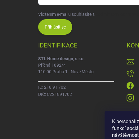
Vložením e-mailu souhlasíte s
podmínkami ochrany o
Přihlásit se
IDENTIFIKACE
KON
STL Home design, s.r.o.
Příčná 1892/4
110 00 Praha 1 - Nové Město
IČ: 218 91 702
DIČ: CZ21891702
K personali
funkcí sociá
návštěvnost