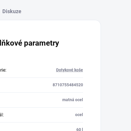
Diskuze
lňkové parametry
rie
:
Dotykové koše
8710755484520
matná ocel
ál
:
ocel
:
60 l