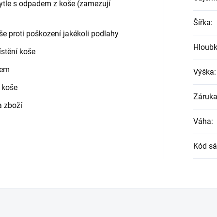
pytle s odpadem z koše (zamezují
Šířka
:
e proti poškození jakékoli podlahy
Hloub
stění koše
bem
Výška
:
 koše
Záruk
a zboží
Váha
:
Kód sá