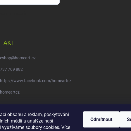
sobních údajů
TAKT
eshop
@
homeart.cz
737 709 882
https://www.facebook.com/homeartcz
homeartcz
Moje objednávka - odstoupení od smlouvy
zaci obsahu a reklam, poskytování
Odmítnout
S
lních médií a analýze naší
i využíváme soubory cookies. Více