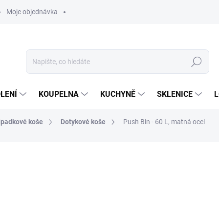
Moje objednávka
Hledat
LENÍ
KOUPELNA
KUCHYNĚ
SKLENICE
L
padkové koše
Dotykové koše
Push Bin - 60 L, matná ocel
ocení
ZNAČKA:
BRABANTIA
5 750 Kč
ZDARMA
4 752 Kč bez DPH
Měrná
VYPRODÁNO