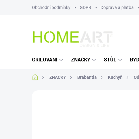
Přejít
Obchodní podmínky
GDPR
Doprava a platba
na
obsah
GRILOVÁNÍ
ZNAČKY
STŮL
BYD
Domů
ZNAČKY
Brabantia
Kuchyň
Od
Neohodnoceno
Podrobnosti hodn