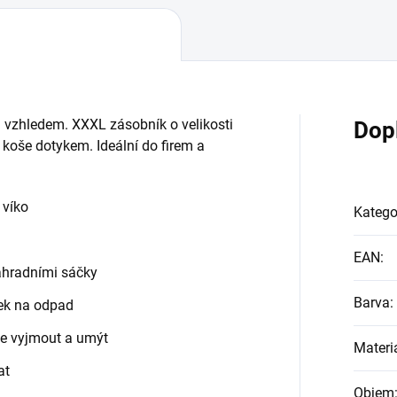
 vzhledem. XXXL zásobník o velikosti
Dop
koše dotykem. Ideální do firem a
 víko
Katego
EAN
:
áhradními sáčky
Barva
:
ček na odpad
še vyjmout a umýt
Materi
at
Objem