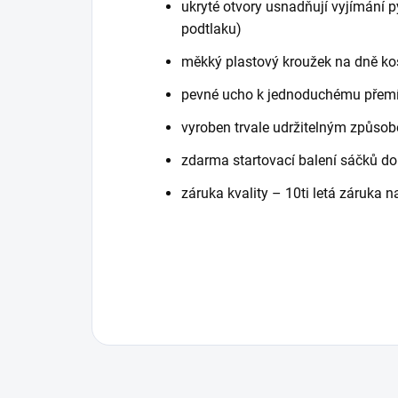
ukryté otvory usnadňují vyjímání 
podtlaku)
měkký plastový kroužek na dně koš
pevné ucho k jednoduchému přemí
vyroben trvale udržitelným způso
zdarma startovací balení sáčků do
záruka kvality – 10ti letá záruka n