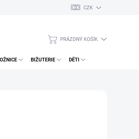
CZK
PRÁZDNÝ KOŠÍK
NÁKUPNÍ
KOŠÍK
OŽNICE
BIŽUTERIE
DĚTI