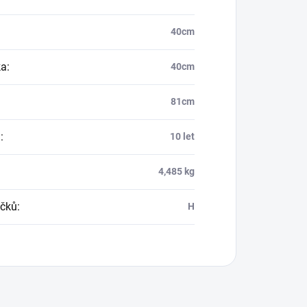
40cm
ka
:
40cm
81cm
a
:
10 let
4,485 kg
čků
:
H