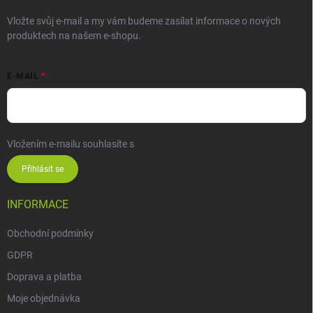
Vložte svůj e-mail a my vám budeme zasílat informace o nových
produktech na našem e-shopu.
E-MAIL
Vložením e-mailu souhlasíte s
podmínkami ochrany osobních údajů
Přihlásit se
INFORMACE
Obchodní podmínky
GDPR
Doprava a platba
Moje objednávka