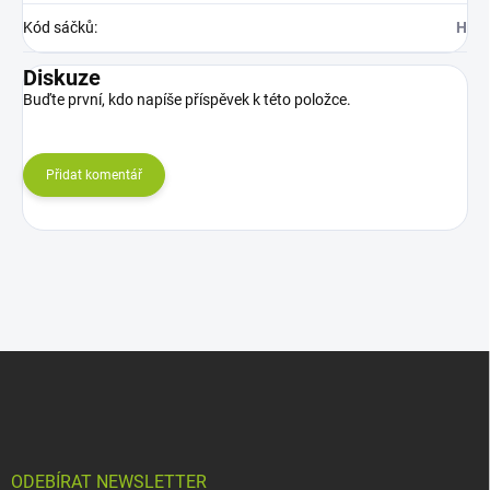
Kód sáčků
:
H
Diskuze
Buďte první, kdo napíše příspěvek k této položce.
Přidat komentář
Z
á
p
a
t
í
ODEBÍRAT NEWSLETTER