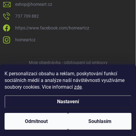
eshop
@
homeart.cz
737 709 882
https://www.facebook.com/homeartcz
homeartcz
Moje objednávka - odstoupení od smlouvy
K personalizaci obsahu a reklam, poskytování funkcí
sociálních médií a analýze naší návštěvnosti využíváme
soubory cookies. Více informací
zde
.
Nastavení
Copyright 2026
HOMEART
. Všechna práva vyhrazena.
Upravit nastavení
cookies
Odmítnout
Souhlasím
Vytvořil Shoptet