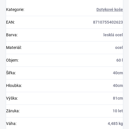
Kategorie
:
Dotykové koše
EAN
:
8710755402623
Barva
:
lesklá ocel
Materiál
:
ocel
Objem
:
60 l
Šířka
:
40cm
Hloubka
:
40cm
Výška
:
81cm
Záruka
:
10 let
Váha
:
4,485 kg