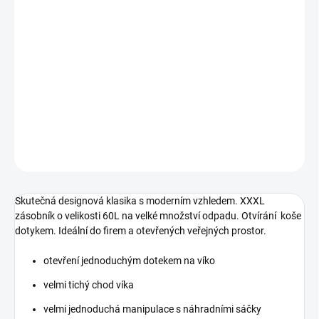
−
+
Přidat do košíku
Odpadkový koš na odpadky Push Bin - 60 L, lesklá ocel
kód produktu:402623
DETAILNÍ INFORMACE
ZEPTAT SE
HLÍDAT
Skutečná designová klasika s moderním vzhledem. XXXL
zásobník o velikosti 60L na velké množství odpadu. Otvírání koše
dotykem. Ideální do firem a otevřených veřejných prostor.
otevření jednoduchým dotekem na víko
velmi tichý chod víka
velmi jednoduchá manipulace s náhradními sáčky