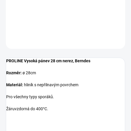
technologiemi, renomovanými designery a nejkvalitnějšími
materiály, díky čemuž jsou produkty vhodné pro každou
domácnost.
DETAILNÍ INFORMACE
ZEPTAT SE
HLÍDAT
PROLINE Vysoká pánev 28 cm nerez, Berndes
Rozměr:
ø 28cm
Materiál:
hliník s nepřilnavým povrchem
Pro všechny typy sporáků.
Žáruvzdorná do 400°C.