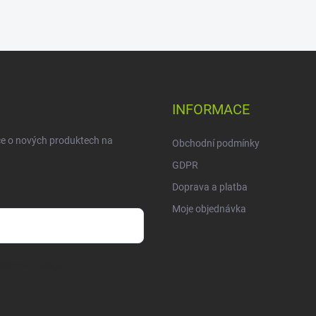
INFORMACE
ce o nových produktech na
Obchodní podmínky
GDPR
Doprava a platba
Moje objednávka
sobních údajů