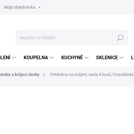
Moje objednávka
Hledat
LENÍ
KOUPELNA
KUCHYNĚ
SKLENICE
L
kénka a krájecí desky
Prkénkna na krájení, sada 4 kusů, tmavěšedá
ocení
ZNAČKA:
BRABANTIA
1 199 Kč
1 179
974 Kč bez DPH
Měrná
DODÁNÍ 3 AŽ 7 DNÍ