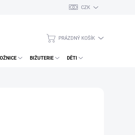
CZK
PRÁZDNÝ KOŠÍK
NÁKUPNÍ
KOŠÍK
OŽNICE
BIŽUTERIE
DĚTI
 Kč