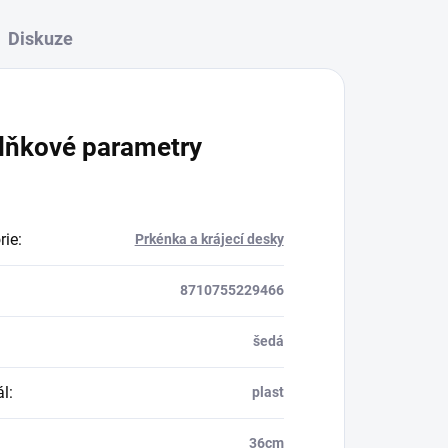
Diskuze
lňkové parametry
rie
:
Prkénka a krájecí desky
8710755229466
šedá
ál
:
plast
36cm