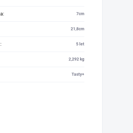
ka
:
7cm
21,8cm
a
:
5 let
2,292 kg
Tasty+