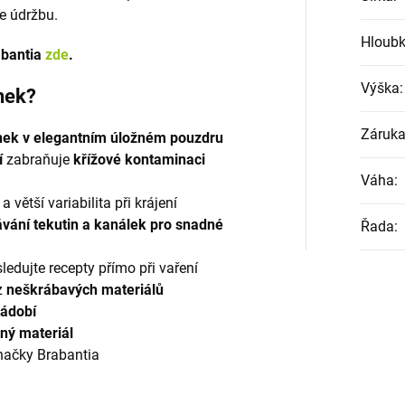
e údržbu.
Hloub
abantia
zde
.
Výška
:
ének?
Záruk
nek v elegantním úložném pouzdru
í
zabraňuje
křížové kontaminaci
Váha
:
a větší variabilita při krájení
vání tekutin a kanálek pro snadné
Řada
:
ledujte recepty přímo při vaření
z
neškrábavých materiálů
ádobí
ný materiál
načky Brabantia