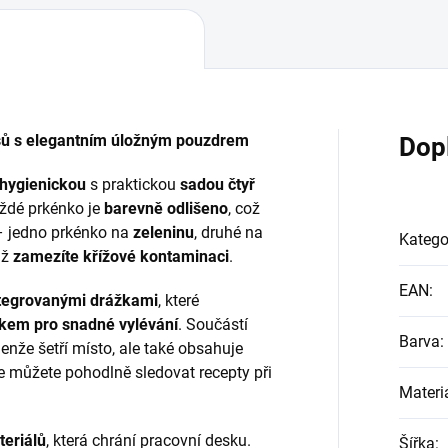
usů s elegantním úložným pouzdrem
Dop
 hygienickou
s praktickou
sadou čtyř
aždé prkénko je
barevně odlišeno
, což
 jedno prkénko na
zeleninu
, druhé na
Katego
mž
zamezíte křížové kontaminaci
.
EAN
:
tegrovanými drážkami
, které
kem pro snadné vylévání
. Součástí
Barva
:
ejenže šetří místo, ale také obsahuje
že můžete pohodlně sledovat recepty při
Materi
eriálů
, která chrání pracovní desku.
Šířka
: