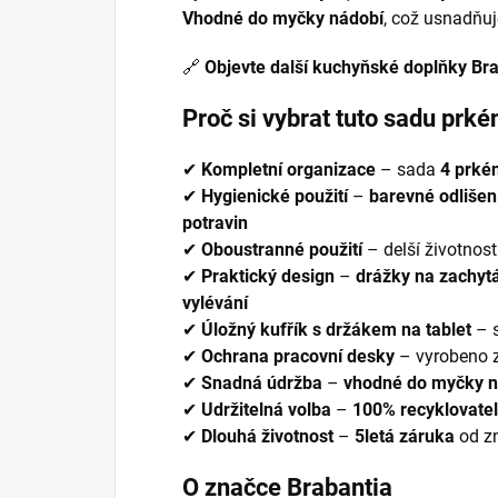
Vhodné do myčky nádobí
, což usnadňuj
🔗
Objevte další kuchyňské doplňky Br
Proč si vybrat tuto sadu prk
✔
Kompletní organizace
– sada
4 prké
✔
Hygienické použití
–
barevné odlišen
potravin
✔
Oboustranné použití
– delší životnost 
✔
Praktický design
–
drážky na zachytá
vylévání
✔
Úložný kufřík s držákem na tablet
– s
✔
Ochrana pracovní desky
– vyrobeno 
✔
Snadná údržba
–
vhodné do myčky n
✔
Udržitelná volba
–
100% recyklovatel
✔
Dlouhá životnost
–
5letá záruka
od z
O značce Brabantia