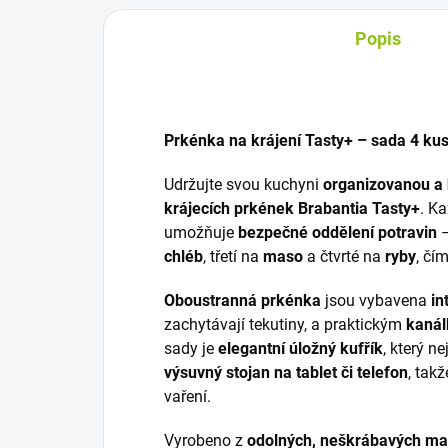
Popis
Prkénka na krájení Tasty+ – sada 4 k
Udržujte svou kuchyni
organizovanou a
krájecích prkének Brabantia Tasty+
. K
umožňuje
bezpečné oddělení potravin
–
chléb
, třetí na
maso
a čtvrté na
ryby
, čí
Oboustranná prkénka
jsou vybavena
in
zachytávají tekutiny, a praktickým
kanál
sady je
elegantní úložný kufřík
, který n
výsuvný stojan na tablet či telefon
, tak
vaření.
Vyrobeno z
odolných, neškrábavých mat