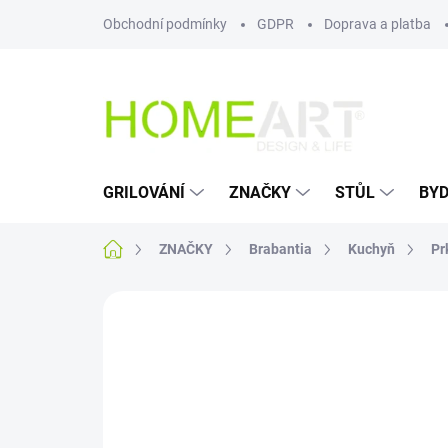
Přejít
Obchodní podmínky
GDPR
Doprava a platba
na
obsah
GRILOVÁNÍ
ZNAČKY
STŮL
BYD
Domů
ZNAČKY
Brabantia
Kuchyň
Pr
Neohodnoceno
Podrobnosti hodn