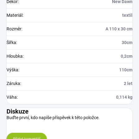
Dekor
:
New Dawn
Materiál
:
textil
Rozměr
:
A 110 x 30 cm
Šířka
:
30cm
Hloubka
:
0,2cm
Výška
:
110cm
Záruka
:
2 let
Váha
:
0,114 kg
Diskuze
Buďte první, kdo napíše příspěvek k této položce.