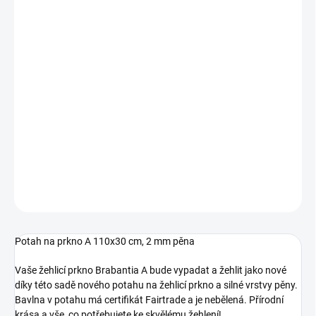
297 Kč bez DPH
Měrná
SKLADEM
(4 KS)
cena:
−
+
Přidat do košíku
Potah na žehlící prkno - rozměr A 110x30 cm, 2 mm molitan -
Fairtrade bavlna, New Dawn.
DETAILNÍ INFORMACE
ZEPTAT SE
HLÍDAT
Potah na prkno A 110x30 cm, 2 mm pěna
Vaše žehlicí prkno Brabantia A bude vypadat a žehlit jako nové
díky této sadě nového potahu na žehlicí prkno a silné vrstvy pěny.
Bavlna v potahu má certifikát Fairtrade a je nebělená. Přírodní
krása a vše, co potřebujete ke skvělému žehlení!