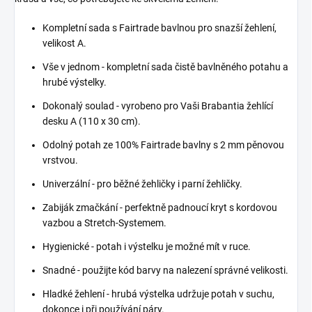
Kompletní sada s Fairtrade bavlnou pro snazší žehlení,
velikost A.
Vše v jednom - kompletní sada čistě bavlněného potahu a
hrubé výstelky.
Dokonalý soulad - vyrobeno pro Vaši Brabantia žehlící
desku A (110 x 30 cm).
Odolný potah ze 100% Fairtrade bavlny s 2 mm pěnovou
vrstvou.
Univerzální - pro běžné žehličky i parní žehličky.
Zabiják zmačkání - perfektně padnoucí kryt s kordovou
vazbou a Stretch-Systemem.
Hygienické - potah i výstelku je možné mít v ruce.
Snadné - použijte kód barvy na nalezení správné velikosti.
Hladké žehlení - hrubá výstelka udržuje potah v suchu,
dokonce i při používání páry.