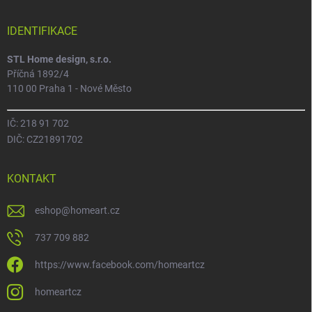
IDENTIFIKACE
STL Home design, s.r.o.
Příčná 1892/4
110 00 Praha 1 - Nové Město
IČ: 218 91 702
DIČ: CZ21891702
KONTAKT
eshop
@
homeart.cz
737 709 882
https://www.facebook.com/homeartcz
homeartcz