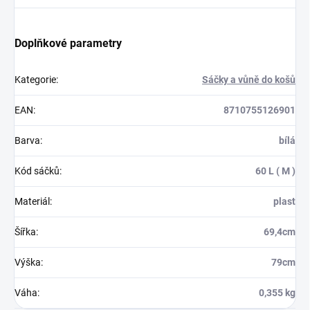
Doplňkové parametry
Kategorie
:
Sáčky a vůně do košů
EAN
:
8710755126901
Barva
:
bílá
Kód sáčků
:
60 L ( M )
Materiál
:
plast
Šířka
:
69,4cm
Výška
:
79cm
Váha
:
0,355 kg