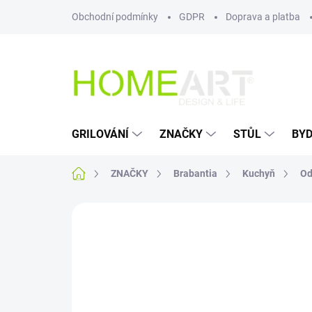
Přejít
Obchodní podmínky
GDPR
Doprava a platba
na
obsah
GRILOVÁNÍ
ZNAČKY
STŮL
BYD
Domů
ZNAČKY
Brabantia
Kuchyň
Od
Neohodnoceno
Podrobnosti hodn
AKCE