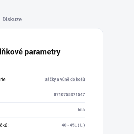
Diskuze
lňkové parametry
rie
:
Sáčky a vůně do košů
8710755371547
bílá
čků
:
40 - 45L ( L )