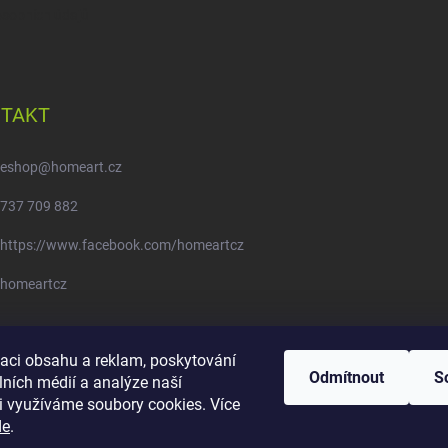
sobních údajů
TAKT
eshop
@
homeart.cz
737 709 882
https://www.facebook.com/homeartcz
homeartcz
Moje objednávka - odstoupení od smlouvy
zaci obsahu a reklam, poskytování
Odmítnout
S
lních médií a analýze naší
i využíváme soubory cookies. Více
de
.