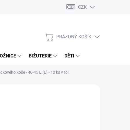
CZK
PRÁZDNÝ KOŠÍK
NÁKUPNÍ
KOŠÍK
OŽNICE
BIŽUTERIE
DĚTI
kového koše - 40-45 L (L) - 10 ks v roli