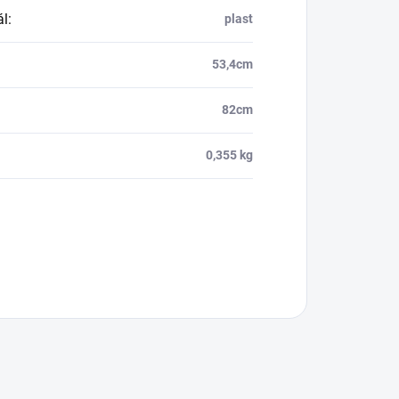
ál
:
plast
53,4cm
82cm
0,355 kg