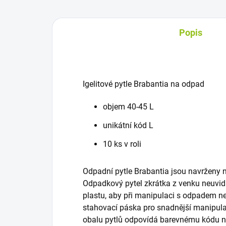
Popis
Igelitové pytle Brabantia na odpad
objem 40-45 L
unikátní kód L
10 ks v roli
Odpadní pytle Brabantia jsou navrženy 
Odpadkový pytel zkrátka z venku neuvidít
plastu, aby při manipulaci s odpadem ne
stahovací páska pro snadnější manipula
obalu pytlů odpovídá barevnému kódu n