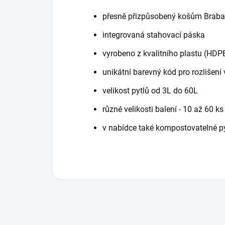
přesně přizpůsobený košům Braba
integrovaná stahovací páska
vyrobeno z kvalitního plastu (HDP
unikátní barevný kód pro rozlišení v
velikost pytlů od 3L do 60L
různé velikosti balení - 10 až 60 ks 
v nabídce také kompostovatelné p