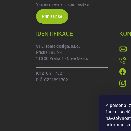
Vložením e-mailu souhlasíte s
podmínkami ochrany o
Přihlásit se
IDENTIFIKACE
KON
STL Home design, s.r.o.
Příčná 1892/4
110 00 Praha 1 - Nové Město
IČ: 218 91 702
DIČ: CZ21891702
K personali
funkcí sociá
návštěvnost
informací
z