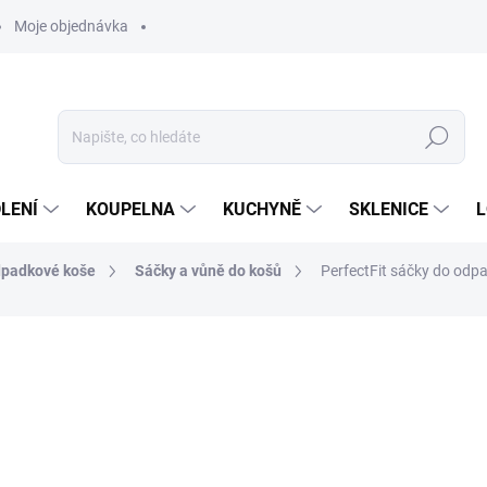
Moje objednávka
Hledat
LENÍ
KOUPELNA
KUCHYNĚ
SKLENICE
L
padkové koše
Sáčky a vůně do košů
PerfectFit sáčky do odpad
ocení
ZNAČKA:
BRABANTIA
119 Kč
98 Kč bez DPH