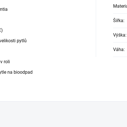
Materi
ntia
Šířka
:
E)
Výška
:
elikosti pytlů
Váha
:
v roli
ytle na bioodpad