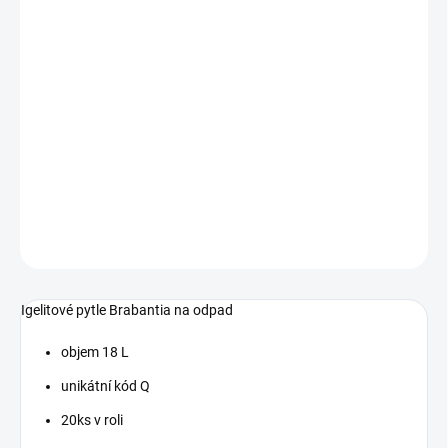
cena:
−
+
Přidat do košíku
PerfectFit Igelitové pytle na odpad - 18 L (Q) - 20 ks v roli
kód produktu:395826
DETAILNÍ INFORMACE
ZEPTAT SE
HLÍDAT
Igelitové pytle Brabantia na odpad
objem 18 L
unikátní kód Q
20ks v roli