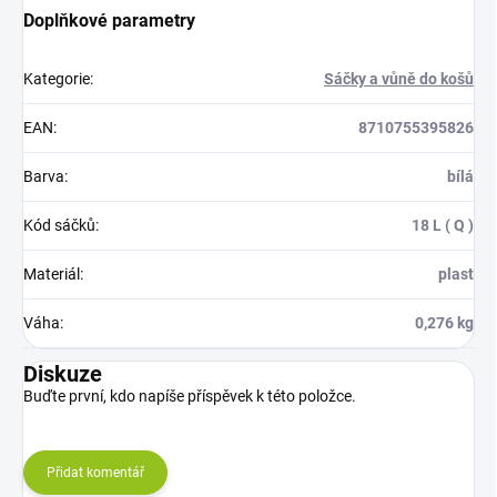
Doplňkové parametry
Kategorie
:
Sáčky a vůně do košů
EAN
:
8710755395826
Barva
:
bílá
Kód sáčků
:
18 L ( Q )
Materiál
:
plast
Váha
:
0,276 kg
Diskuze
Buďte první, kdo napíše příspěvek k této položce.
Přidat komentář