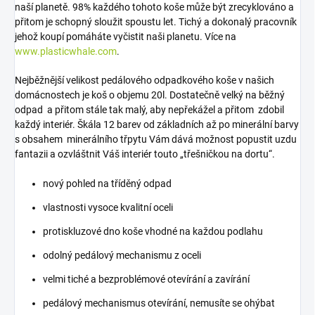
naší planetě. 98% každého tohoto koše může být zrecyklováno a
přitom je schopný sloužit spoustu let. Tichý a dokonalý pracovník
jehož koupí pomáháte vyčistit naši planetu. Více na
www.plasticwhale.com
.
Nejběžnější velikost pedálového odpadkového koše v našich
domácnostech je koš o objemu 20l. Dostatečně velký na běžný
odpad a přitom stále tak malý, aby nepřekážel a přitom zdobil
každý interiér. Škála 12 barev od základních až po minerální barvy
s obsahem minerálního třpytu Vám dává možnost popustit uzdu
fantazii a ozvláštnit Váš interiér touto „třešničkou na dortu“.
nový pohled na tříděný odpad
vlastnosti vysoce kvalitní oceli
protiskluzové dno koše vhodné na každou podlahu
odolný pedálový mechanismu z oceli
velmi tiché a bezproblémové otevírání a zavírání
pedálový mechanismus otevírání, nemusíte se ohýbat