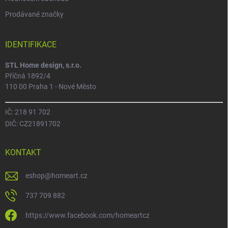
Prodávané značky
IDENTIFIKACE
STL Home design, s.r.o.
Příčná 1892/4
110 00 Praha 1 - Nové Město
IČ: 218 91 702
DIČ: CZ21891702
KONTAKT
eshop
@
homeart.cz
737 709 882
https://www.facebook.com/homeartcz