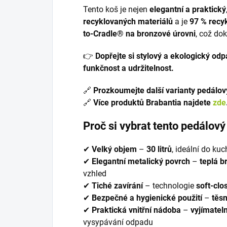
Tento koš je nejen
elegantní a praktický
recyklovaných materiálů
a je
97 % recy
to-Cradle® na bronzové úrovni
, což do
👉
Dopřejte si stylový a ekologický od
funkčnost a udržitelnost.
🔗
Prozkoumejte další varianty pedálo
🔗
Více produktů Brabantia najdete
zde
Proč si vybrat tento pedálový
✔
Velký objem
–
30 litrů
, ideální do ku
✔
Elegantní metalický povrch
–
teplá b
vzhled
✔
Tiché zavírání
– technologie
soft-clo
✔
Bezpečné a hygienické použití
–
těsn
✔
Praktická vnitřní nádoba
–
vyjímatel
vysypávání odpadu