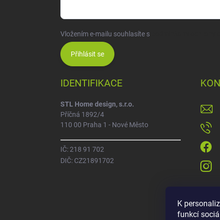
Vložením e-mailu souhlasíte s
podmínkami ochrany o
Přihlásit se
IDENTIFIKACE
KON
STL Home design, s.r.o.
Příčná 1892/4
110 00 Praha 1 - Nové Město
IČ: 218 91 702
DIČ: CZ21891702
K personali
funkcí sociá