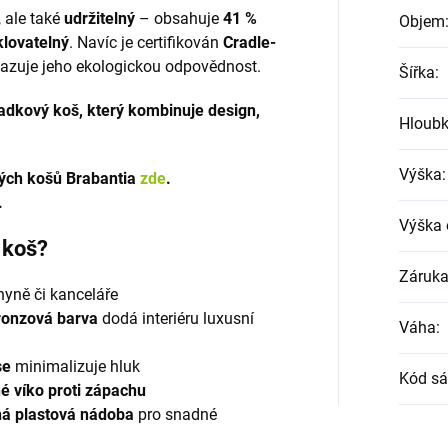
, ale také
udržitelný
– obsahuje
41 %
Objem
klovatelný
. Navíc je certifikován
Cradle-
kazuje jeho ekologickou odpovědnost.
Šířka
:
padkový koš, který kombinuje design,
Hloub
Výška
:
vých košů Brabantia
zde
.
.
Výška 
 koš?
Záruk
chyně či kanceláře
ronzová barva
dodá interiéru luxusní
Váha
:
se
minimalizuje hluk
Kód sá
é víko proti zápachu
ná plastová nádoba
pro snadné