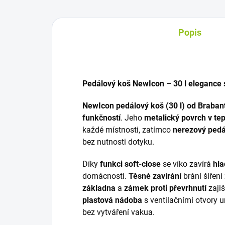
Popis
Pedálový koš NewIcon – 30 l elegance 
NewIcon pedálový koš (30 l) od Braban
funkčností
. Jeho
metalický povrch v t
každé místnosti, zatímco
nerezový pedá
bez nutnosti dotyku.
Díky
funkci soft-close
se víko zavírá
hla
domácnosti.
Těsné zavírání
brání šířen
základna
a
zámek proti převrhnutí
zajiš
plastová nádoba
s ventilačními otvory
bez vytváření vakua.