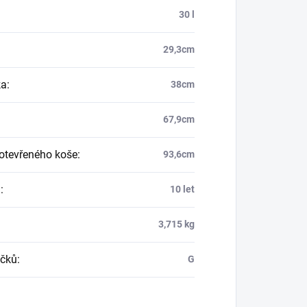
:
30 l
29,3cm
ka
:
38cm
67,9cm
otevřeného koše
:
93,6cm
a
:
10 let
3,715 kg
čků
:
G