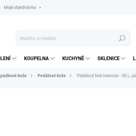
Moje objednávka
Hledat
LENÍ
KOUPELNA
KUCHYNĚ
SKLENICE
L
padkové koše
Pedálové koše
Pedálový koš newIcon - 30 L, pl
ocení
ZNAČKA:
BRABANTIA
3 350 Kč
2 769 Kč bez DPH