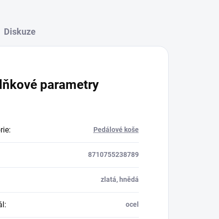
Diskuze
lňkové parametry
rie
:
Pedálové koše
8710755238789
zlatá, hnědá
ál
:
ocel