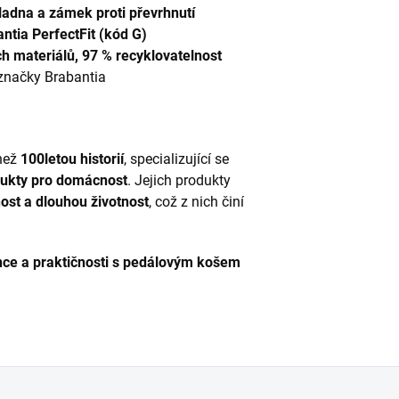
ladna a zámek proti převrhnutí
ntia PerfectFit (kód G)
h materiálů, 97 % recyklovatelnost
značky Brabantia
 než
100letou historií
, specializující se
odukty pro domácnost
. Jejich produkty
ost a dlouhou životnost
, což z nich činí
ce a praktičnosti s pedálovým košem