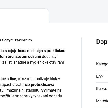
s tichým zavíráním
Dop
tia
spojuje
luxusní design
s
praktickou
eplém bronzovém odstínu
dodá styl
l
zajistí snadné a hygienické otevírání
Katego
EAN
:
dce a tiše
, čímž minimalizuje hluk v
í zápachu, zatímco
protiskluzová
Barva
:
ťují maximální stabilitu.
Vyjímatelná
 umožňuje snadné vysypávání odpadu
Materi