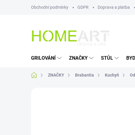
Přejít
Obchodní podmínky
GDPR
Doprava a platba
na
obsah
GRILOVÁNÍ
ZNAČKY
STŮL
BYD
Domů
ZNAČKY
Brabantia
Kuchyň
Od
Neohodnoceno
Podrobnosti hodn
AKCE