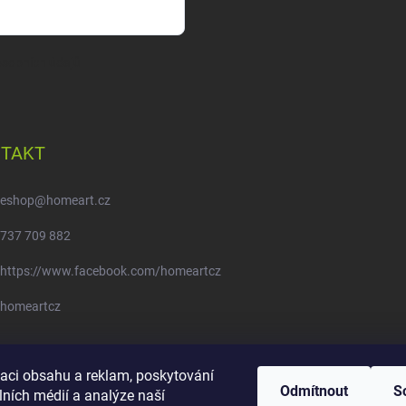
sobních údajů
TAKT
eshop
@
homeart.cz
737 709 882
https://www.facebook.com/homeartcz
homeartcz
Moje objednávka - odstoupení od smlouvy
zaci obsahu a reklam, poskytování
Odmítnout
S
lních médií a analýze naší