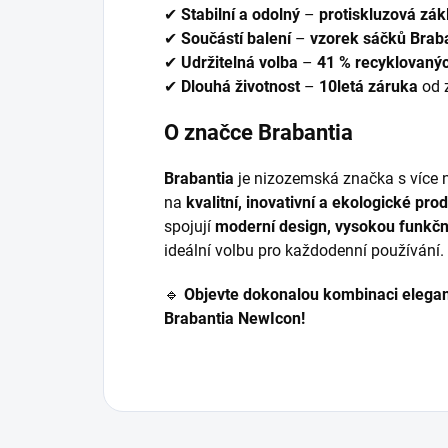
✔
Stabilní a odolný
–
protiskluzová zák
✔
Součástí balení
–
vzorek sáčků Braba
✔
Udržitelná volba
–
41 % recyklovanýc
✔
Dlouhá životnost
–
10letá záruka
od 
O značce Brabantia
Brabantia
je nizozemská značka s více
na
kvalitní, inovativní a ekologické pr
spojují
moderní design, vysokou funkčn
ideální volbu pro každodenní používání.
🔹
Objevte dokonalou kombinaci elegan
Brabantia NewIcon!