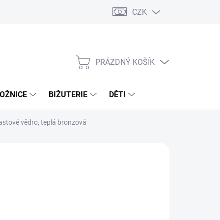
CZK
PRÁZDNÝ KOŠÍK
NÁKUPNÍ
KOŠÍK
OŽNICE
BIŽUTERIE
DĚTI
astové vědro, teplá bronzová