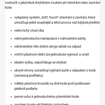
rozloučit s jakýmkoli dráždivým zvukem při otevírání nebo zavírání
koše.
vylepšený systém „Soft-Touch“ otevírání a zavírání, který
umožňuje ještě snadnější a lehčí provoz než kdykoli předtím
velmi tichý chod víka
velmi jednoduchá manipulace s náhradními sáčky
odnímatelné víko dobře ukryje sáček na odpad
vnitřní plastové vědro lze jednoduše vyjmout a umýt
ideální výška, nepotřebuje se ohýbat
ukryté otvory usnadňují vyjímání pytle s odpadem z koše
(zamezují podtlaku)
měkký plastový kroužek na dně koše proti poškození
jakékoli podlahy
pevné ucho k jednoduchému přemístění koše
vyroben trvale udržitelným způsobem