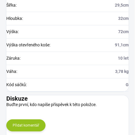
Šířka
:
29,5cm
Hloubka
:
32cm
Výška
:
72cm
Výška otevřeného koše
:
91,1cm
Záruka
:
10 let
Váha
:
3,78 kg
Kód sáčků
:
G
Diskuze
Buďte první, kdo napíše příspěvek k této položce.
Přidat komentář