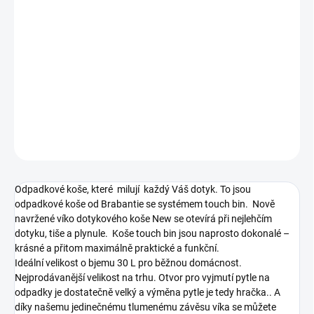
cena:
−
+
Přidat do košíku
304507
DETAILNÍ INFORMACE
ZEPTAT SE
HLÍDAT
Odpadkové koše, které milují každý Váš dotyk. To jsou
odpadkové koše od Brabantie se systémem touch bin. Nově
navržené víko dotykového koše New se otevírá při nejlehčím
dotyku, tiše a plynule. Koše touch bin jsou naprosto dokonalé –
krásné a přitom maximálně praktické a funkční.
Ideální velikost o bjemu 30 L pro běžnou domácnost.
Nejprodávanější velikost na trhu. Otvor pro vyjmutí pytle na
odpadky je dostatečně velký a výměna pytle je tedy hračka.. A
díky našemu jedinečnému tlumenému závěsu víka se můžete