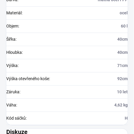
Materiál
:
ocel
Objem
:
60 l
Šířka
:
40cm
Hloubka
:
40cm
Výška
:
71cm
Výška otevřeného koše
:
92cm
Záruka
:
10 let
Váha
:
4,62 kg
Kód sáčků
:
H
Diskuze