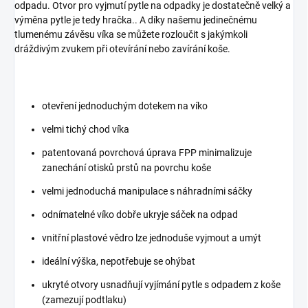
odpadu. Otvor pro vyjmutí pytle na odpadky je dostatečně velký a
výměna pytle je tedy hračka.. A díky našemu jedinečnému
tlumenému závěsu víka se můžete rozloučit s jakýmkoli
dráždivým zvukem při otevírání nebo zavírání koše.
otevření jednoduchým dotekem na víko
velmi tichý chod víka
patentovaná povrchová úprava FPP minimalizuje
zanechání otisků prstů na povrchu koše
velmi jednoduchá manipulace s náhradními sáčky
odnímatelné víko dobře ukryje sáček na odpad
vnitřní plastové vědro lze jednoduše vyjmout a umýt
ideální výška, nepotřebuje se ohýbat
ukryté otvory usnadňují vyjímání pytle s odpadem z koše
(zamezují podtlaku)