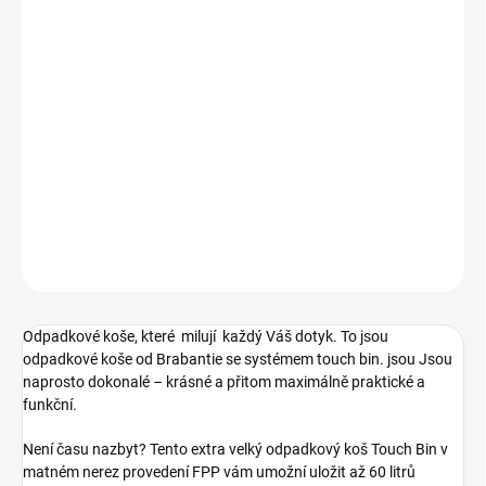
cena:
−
+
Přidat do košíku
Odpadkový koš Touch Bin - 60L, matná ocel FPP
kód produktu:484506
DETAILNÍ INFORMACE
ZEPTAT SE
HLÍDAT
Odpadkové koše, které milují každý Váš dotyk. To jsou
odpadkové koše od Brabantie se systémem touch bin. jsou Jsou
naprosto dokonalé – krásné a přitom maximálně praktické a
funkční.
Není času nazbyt? Tento extra velký odpadkový koš Touch Bin v
matném nerez provedení FPP vám umožní uložit až 60 litrů