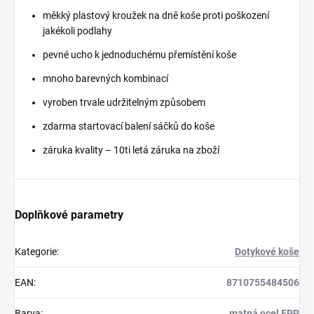
měkký plastový kroužek na dně koše proti poškození
jakékoli podlahy
pevné ucho k jednoduchému přemístění koše
mnoho barevných kombinací
vyroben trvale udržitelným způsobem
zdarma startovací balení sáčků do koše
záruka kvality – 10ti letá záruka na zboží
Doplňkové parametry
Kategorie
:
Dotykové koše
EAN
:
8710755484506
Barva
:
matná ocel FPP