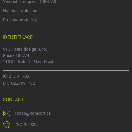
Věrnostní program HOME ART
Hodnocení obchodu
Prodávané značky
IDENTIFIKACE
STL Home design, s.r.o.
Příčná 1892/4
110 00 Praha 1 - Nové Město
IČ: 218 91 702
DIČ: CZ21891702
KONTAKT
eshop
@
homeart.cz
737 709 882