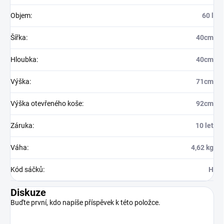
Objem
:
60 l
Šířka
:
40cm
Hloubka
:
40cm
Výška
:
71cm
Výška otevřeného koše
:
92cm
Záruka
:
10 let
Váha
:
4,62 kg
Kód sáčků
:
H
Diskuze
Buďte první, kdo napíše příspěvek k této položce.