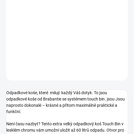
cena:
−
+
Přidat do košíku
Odpadkový koš Touch Bin - 60L, lesklá ocel
kód produktu:402609
DETAILNÍ INFORMACE
ZEPTAT SE
HLÍDAT
Odpadkové koše, které milují každý Váš dotyk. To jsou
odpadkové koše od Brabantie se systémem touch bin. jsou Jsou
naprosto dokonalé – krásné a přitom maximálně praktické a
funkční.
Není času nazbyt? Tento extra velký odpadkový koš Touch Bin v
lesklém chromu vám umožní uložit až 60 litrů odpadu. Otvor pro