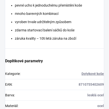
pevné ucho k jednoduchému přemístění koše
mnoho barevných kombinací
vyroben trvale udržitelným způsobem
zdarma startovací balení sáčků do koše
záruka kvality – 10ti letá záruka na zboží
Doplňkové parametry
Kategorie
:
Dotykové koše
EAN
:
8710755402609
Barva
:
lesklá ocel
Materiál
:
ocel