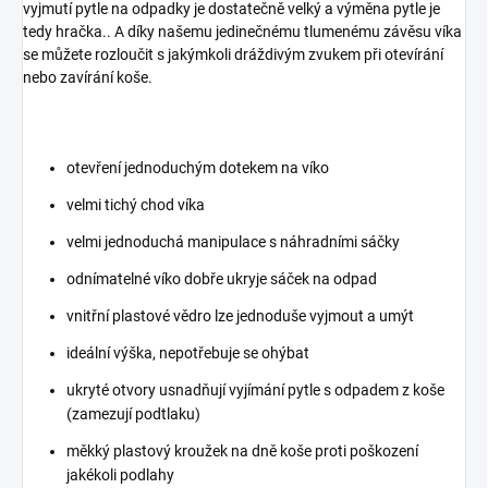
vyjmutí pytle na odpadky je dostatečně velký a výměna pytle je
tedy hračka.. A díky našemu jedinečnému tlumenému závěsu víka
se můžete rozloučit s jakýmkoli dráždivým zvukem při otevírání
nebo zavírání koše.
otevření jednoduchým dotekem na víko
velmi tichý chod víka
velmi jednoduchá manipulace s náhradními sáčky
odnímatelné víko dobře ukryje sáček na odpad
vnitřní plastové vědro lze jednoduše vyjmout a umýt
ideální výška, nepotřebuje se ohýbat
ukryté otvory usnadňují vyjímání pytle s odpadem z koše
(zamezují podtlaku)
měkký plastový kroužek na dně koše proti poškození
jakékoli podlahy