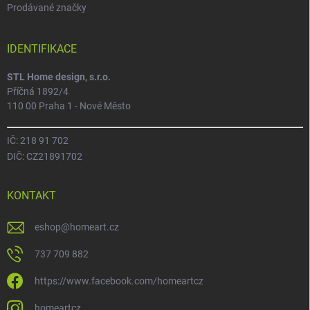
Prodávané značky
IDENTIFIKACE
STL Home design, s.r.o.
Příčná 1892/4
110 00 Praha 1 - Nové Město
IČ: 218 91 702
DIČ: CZ21891702
KONTAKT
eshop
@
homeart.cz
737 709 882
https://www.facebook.com/homeartcz
homeartcz