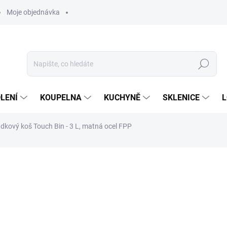
Moje objednávka
Hledat
LENÍ
KOUPELNA
KUCHYNĚ
SKLENICE
L
kový koš Touch Bin - 3 L, matná ocel FPP
ocení
ZNAČKA:
BRABANTIA
1 969 Kč
1 627 Kč bez DPH
Měrná
DODÁNÍ 3 AŽ 7 DNÍ