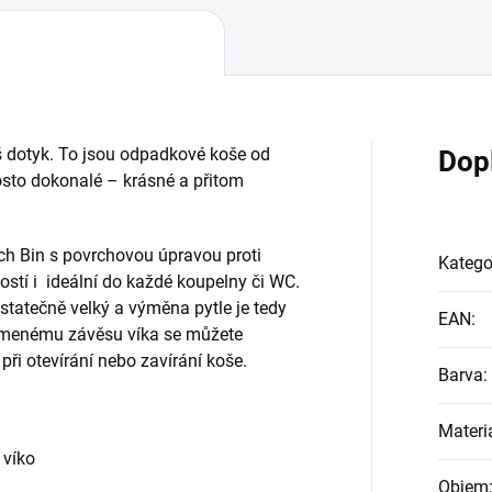
 dotyk. To jsou odpadkové koše od
Dop
sto dokonalé – krásné a přitom
ch Bin s povrchovou úpravou proti
Katego
kostí i ideální do každé koupelny či WC.
statečně velký a výměna pytle je tedy
EAN
:
umenému závěsu víka se můžete
ři otevírání nebo zavírání koše.
Barva
:
Materi
 víko
Objem