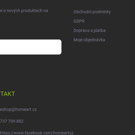
ce o nových produktech na
Obchodní podmínky
GDPR
Doprava a platba
Moje objednávka
sobních údajů
TAKT
eshop
@
homeart.cz
737 709 882
https://www.facebook.com/homeartcz