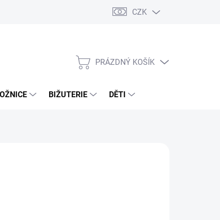
CZK
PRÁZDNÝ KOŠÍK
NÁKUPNÍ
KOŠÍK
OŽNICE
BIŽUTERIE
DĚTI