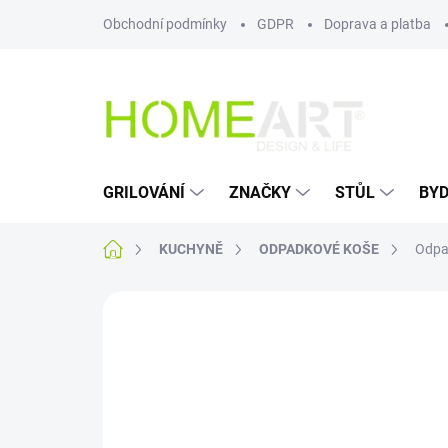
Přejít
Obchodní podmínky
GDPR
Doprava a platba
na
obsah
GRILOVÁNÍ
ZNAČKY
STŮL
BYD
Domů
KUCHYNĚ
ODPADKOVÉ KOŠE
Odpad
Neohodnoceno
Podrobnosti hodn