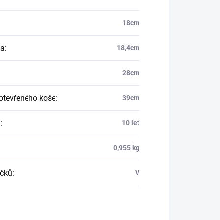
18cm
ka
:
18,4cm
28cm
otevřeného koše
:
39cm
a
:
10 let
0,955 kg
čků
:
V