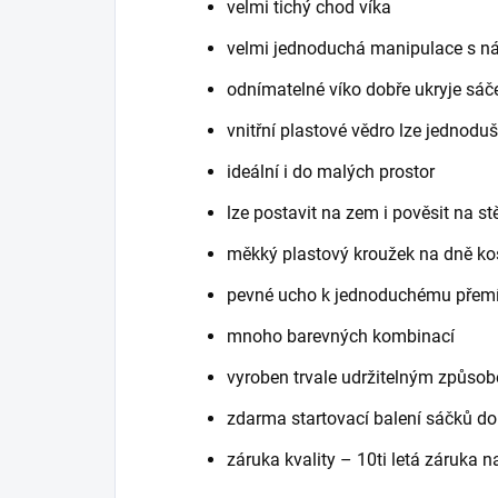
velmi tichý chod víka
velmi jednoduchá manipulace s n
odnímatelné víko dobře ukryje sá
vnitřní plastové vědro lze jednodu
ideální i do malých prostor
lze postavit na zem i pověsit na s
měkký plastový kroužek na dně koš
pevné ucho k jednoduchému přemí
mnoho barevných kombinací
vyroben trvale udržitelným způso
zdarma startovací balení sáčků do
záruka kvality – 10ti letá záruka n