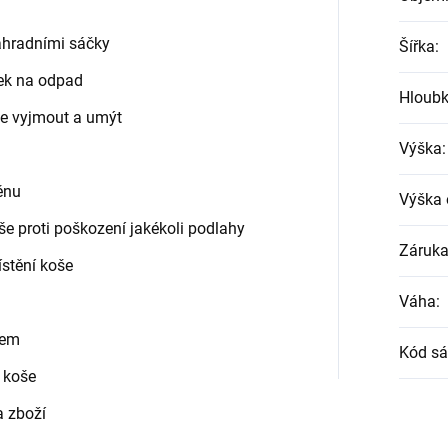
áhradními sáčky
Šířka
:
ček na odpad
Hloub
še vyjmout a umýt
Výška
:
těnu
Výška 
e proti poškození jakékoli podlahy
Záruk
stění koše
Váha
:
bem
Kód sá
 koše
a zboží