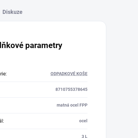
Diskuze
lňkové parametry
rie
:
ODPADKOVÉ KOŠE
8710755378645
matná ocel FPP
ál
:
ocel
:
3 L