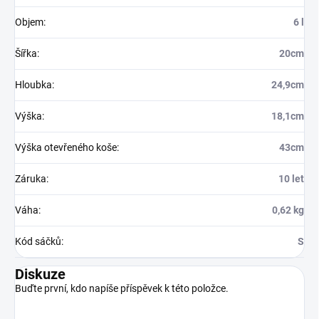
Objem
:
6 l
Šířka
:
20cm
Hloubka
:
24,9cm
Výška
:
18,1cm
Výška otevřeného koše
:
43cm
Záruka
:
10 let
Váha
:
0,62 kg
Kód sáčků
:
S
Diskuze
Buďte první, kdo napíše příspěvek k této položce.