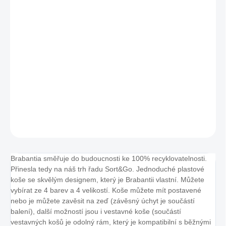
Měrná
SKLADEM
(3 KS)
cena:
−
+
Přidat do košíku
Plastový odpadkový koš na tříděný odpad 'Sort & Go' - 6 L, zelená
kód produktu: 129841
DETAILNÍ INFORMACE
ZEPTAT SE
HLÍDAT
Brabantia směřuje do budoucnosti ke 100% recyklovatelnosti.
Přinesla tedy na náš trh řadu Sort&Go. Jednoduché plastové
koše se skvělým designem, který je Brabantii vlastní. Můžete
vybírat ze 4 barev a 4 velikostí. Koše můžete mít postavené
nebo je můžete zavěsit na zeď (závěsný úchyt je součástí
balení), další možností jsou i vestavné koše (součástí
vestavných košů je odolný rám, který je kompatibilní s běžnými