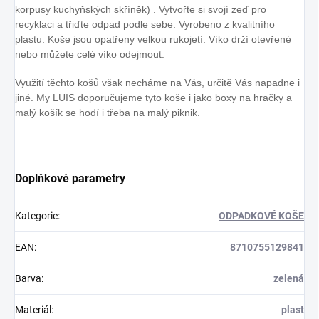
korpusy kuchyňských skříněk) . Vytvořte si svojí zeď pro
recyklaci a třiďte odpad podle sebe. Vyrobeno z kvalitního
plastu. Koše jsou opatřeny velkou rukojetí. Víko drží otevřené
nebo můžete celé víko odejmout.
Využití těchto košů však necháme na Vás, určitě Vás napadne i
jiné. My LUIS doporučujeme tyto koše i jako boxy na hračky a
malý košík se hodí i třeba na malý piknik.
Doplňkové parametry
Kategorie
:
ODPADKOVÉ KOŠE
EAN
:
8710755129841
Barva
:
zelená
Materiál
:
plast