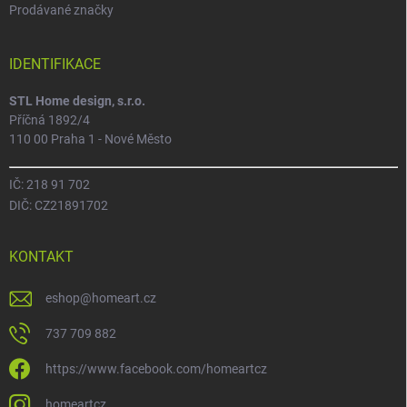
Prodávané značky
IDENTIFIKACE
STL Home design, s.r.o.
Příčná 1892/4
110 00 Praha 1 - Nové Město
IČ: 218 91 702
DIČ: CZ21891702
KONTAKT
eshop
@
homeart.cz
737 709 882
https://www.facebook.com/homeartcz
homeartcz