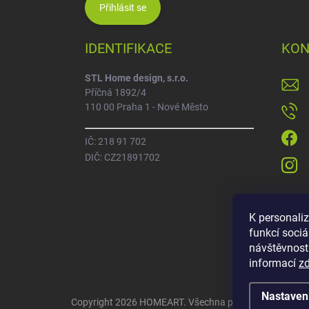
Přihlásit se
IDENTIFIKACE
KON
STL Home design, s.r.o.
Příčná 1892/4
110 00 Praha 1 - Nové Město
IČ: 218 91 702
DIČ: CZ21891702
K personali
funkcí sociá
návštěvnost
informací
z
Nastaven
Copyright 2026
HOMEART
. Všechna práva vyhrazena.
U