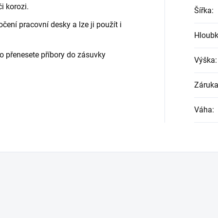
i korozi.
Šířka
:
ní pracovní desky a lze ji použít i
Hloub
no přenesete příbory do zásuvky
Výška
:
Záruk
Váha
: