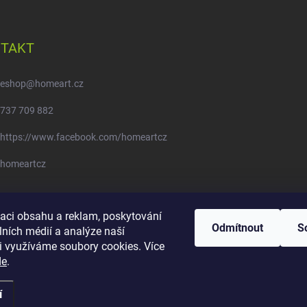
TAKT
eshop
@
homeart.cz
737 709 882
https://www.facebook.com/homeartcz
homeartcz
Moje objednávka - odstoupení od smlouvy
zaci obsahu a reklam, poskytování
Odmítnout
S
lních médií a analýze naší
i využíváme soubory cookies. Více
de
.
í
pravit nastavení cookies