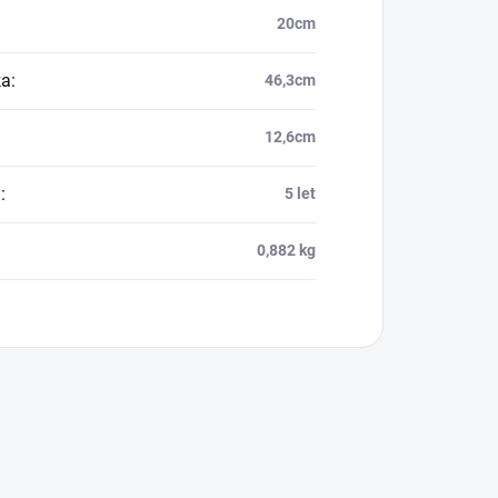
20cm
ka
:
46,3cm
12,6cm
a
:
5 let
0,882 kg