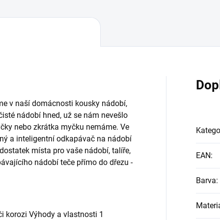
Dop
me v naší domácnosti kousky nádobí,
čisté nádobí hned, už se nám nevešlo
yčky nebo zkrátka myčku nemáme. Ve
Katego
ný a inteligentní odkapávač na nádobí
ostatek místa pro vaše nádobí, talíře,
EAN
:
pávajícího nádobí teče přímo do dřezu -
Barva
:
Materi
i korozi Výhody a vlastnosti 1