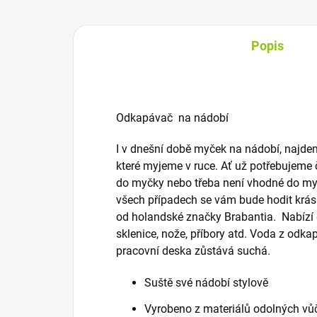
Popis
Odkapávač na nádobí
I v dnešní době myček na nádobí, najde
které myjeme v ruce. Ať už potřebujeme 
do myčky nebo třeba není vhodné do m
všech případech se vám bude hodit krás
od holandské značky Brabantia. Nabízí d
sklenice, nože, příbory atd. Voda z odka
pracovní deska zůstává suchá.
Suště své nádobí stylově
Vyrobeno z materiálů odolných vůč