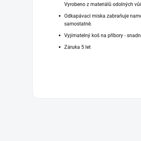
Vyrobeno z materiálů odolných vůč
Odkapávací miska zabraňuje namoče
samostatně.
Vyjímatelný koš na příbory - snad
Záruka 5 let