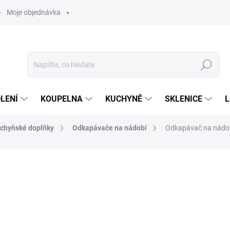
Moje objednávka
Hledat
LENÍ
KOUPELNA
KUCHYNĚ
SKLENICE
L
chyňské doplňky
Odkapávače na nádobí
Odkapávač na nádobí
ocení
ZNAČKA:
BRABANTIA
979 Kč
969 Kč
801 Kč bez DPH