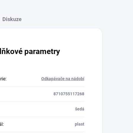
Diskuze
lňkové parametry
rie
:
Odkapávače na nádobí
8710755117268
šedá
ál
:
plast