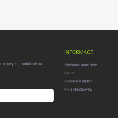
INFORMACE
ce o nových produktech na
Obchodní podmínky
GDPR
Doprava a platba
Moje objednávka
sobních údajů