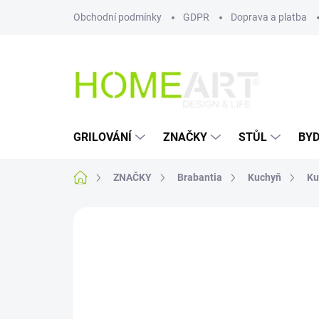
Přejít
Obchodní podmínky
GDPR
Doprava a platba
na
obsah
GRILOVÁNÍ
ZNAČKY
STŮL
BYD
Domů
ZNAČKY
Brabantia
Kuchyň
Ku
Neohodnoceno
Podrobnosti hodn
AKCE