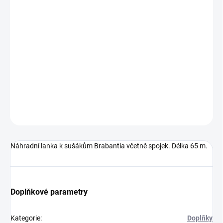
Měrná
SKLADEM
(1 KS)
cena:
−
+
Přidat do košíku
Kód produktu: 297243
DETAILNÍ INFORMACE
ZEPTAT SE
HLÍDAT
Náhradní lanka k sušákům Brabantia včetně spojek. Délka 65 m.
Doplňkové parametry
Kategorie
:
Doplňky