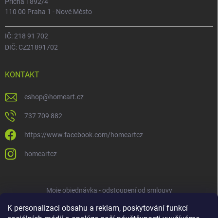
Příčná 1892/4
110 00 Praha 1 - Nové Město
IČ: 218 91 702
DIČ: CZ21891702
KONTAKT
eshop
@
homeart.cz
737 709 882
https://www.facebook.com/homeartcz
homeartcz
Moje objednávka - odstoupení od smlouvy
K personalizaci obsahu a reklam, poskytování funkcí