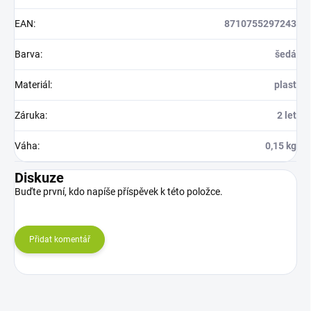
EAN
:
8710755297243
Barva
:
šedá
Materiál
:
plast
Záruka
:
2 let
Váha
:
0,15 kg
Diskuze
Buďte první, kdo napíše příspěvek k této položce.
Přidat komentář