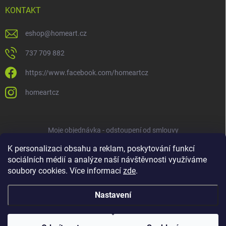
KONTAKT
eshop
@
homeart.cz
737 709 882
https://www.facebook.com/homeartcz
homeartcz
Moje objednávka - odstoupení od smlouvy
K personalizaci obsahu a reklam, poskytování funkcí
sociálních médií a analýze naší návštěvnosti využíváme
soubory cookies. Více informací
zde
.
Nastavení
Copyright 2026
HOMEART
. Všechna práva vyhrazena.
Upravit nastavení
cookies