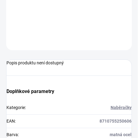
−
+
Přidat do košíku
250606
ZEPTAT SE
HLÍDAT
Popis produktu není dostupný
Doplňkové parametry
Kategorie
:
Naběračky
EAN
:
8710755250606
Barva
:
matná ocel