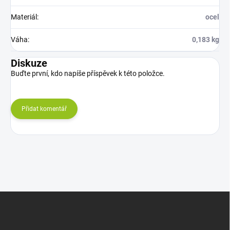
Materiál
:
ocel
Váha
:
0,183 kg
Diskuze
Buďte první, kdo napíše příspěvek k této položce.
Přidat komentář
Z
á
p