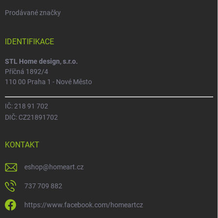
Prodávané značky
IDENTIFIKACE
STL Home design, s.r.o.
Příčná 1892/4
110 00 Praha 1 - Nové Město
IČ: 218 91 702
DIČ: CZ21891702
KONTAKT
eshop
@
homeart.cz
737 709 882
https://www.facebook.com/homeartcz