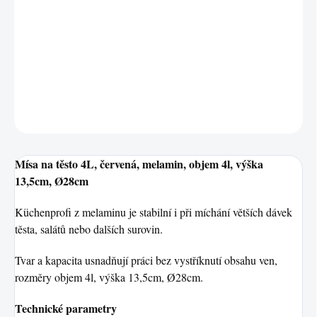
Produkt Mísa na těsto 4L, červená je vyroben z melaminu a
usnadní každodenní práci v kuchyni. Rozměry/objem: objem 4l,
výška 13,5cm, Ø28cm. Kvalitní zpracování zaručuje dlouhou
životnost.
DETAILNÍ INFORMACE
ZEPTAT SE
HLÍDAT
Mísa na těsto 4L, červená, melamin, objem 4l, výška
13,5cm, Ø28cm
Küchenprofi z melaminu je stabilní i při míchání větších dávek
těsta, salátů nebo dalších surovin.
Tvar a kapacita usnadňují práci bez vystříknutí obsahu ven,
rozměry objem 4l, výška 13,5cm, Ø28cm.
Technické parametry