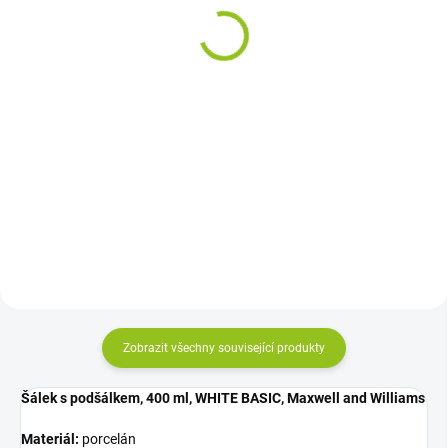
podšálkem V.I.P., bílá,
bílá, Seltmann Weiden
Seltmann Weiden
249 Kč
305 Kč
Do košíku
Do košíku
Espresso šálek s podšálkem V.I.P.
Čajový šálek 0,35 ltr. s podšálkem
5012, bílá, Seltmann Weiden z
V.I.P., bílá, Seltmann Weiden z
kolekce Vip. od Seltmann Weiden
kolekce Vip. od Seltmann Weiden
je elegantní porcelánový výrobek
je elegantní porcelánový výrobek
pro každodenní i slavnostní
pro každodenní i slavnostní
stolování. kombinuje...
stolování....
Zobrazit všechny související produkty
Šálek s podšálkem, 400 ml, WHITE BASIC, Maxwell and Williams
Materiál:
porcelán