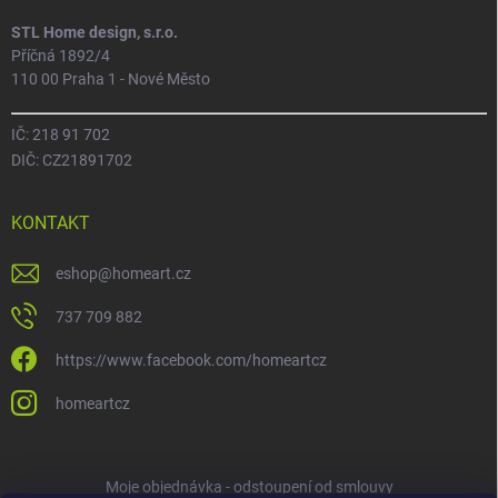
STL Home design, s.r.o.
Příčná 1892/4
110 00 Praha 1 - Nové Město
IČ: 218 91 702
DIČ: CZ21891702
KONTAKT
eshop
@
homeart.cz
737 709 882
https://www.facebook.com/homeartcz
homeartcz
Moje objednávka - odstoupení od smlouvy