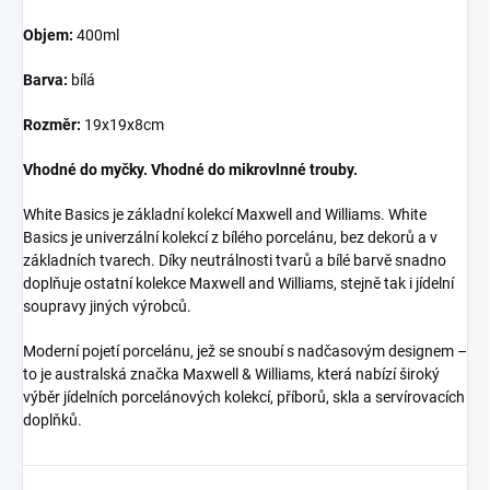
Objem:
400ml
Barva:
bílá
Rozměr:
19x19x8cm
Vhodné do myčky. Vhodné do mikrovlnné trouby.
White Basics je základní kolekcí Maxwell and Williams. White
Basics je univerzální kolekcí z bílého porcelánu, bez dekorů a v
základních tvarech. Díky neutrálnosti tvarů a bílé barvě snadno
doplňuje ostatní kolekce Maxwell and Williams, stejně tak i jídelní
soupravy jiných výrobců.
Moderní pojetí porcelánu, jež se snoubí s nadčasovým designem –
to je australská značka Maxwell & Williams, která nabízí široký
výběr jídelních porcelánových kolekcí, příborů, skla a servírovacích
doplňků.