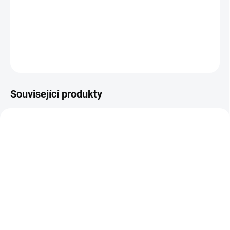
Šálek s podšálkem, 400 ml, WHITE BASIC, Maxwell and Williams
DETAILNÍ INFORMACE
ZEPTAT SE
HLÍDAT
Související produkty
DODÁNÍ 2 - 3 TÝDNY
SKLADEM
(3 KS)
Espresso šálek s
Čajový šálek 0,35 ltr. s
podšálkem V.I.P. 5012,