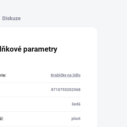
Diskuze
lňkové parametry
rie
:
Krabičky na jídlo
8710755202568
šedá
ál
:
plast