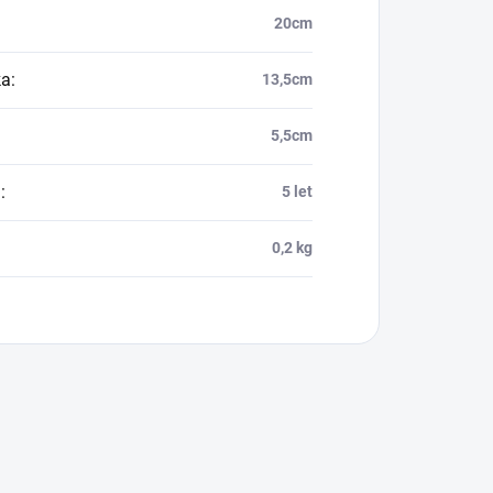
20cm
ka
:
13,5cm
5,5cm
a
:
5 let
0,2 kg