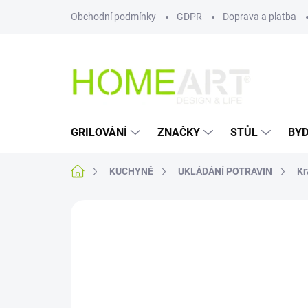
Přejít
Obchodní podmínky
GDPR
Doprava a platba
na
obsah
GRILOVÁNÍ
ZNAČKY
STŮL
BYD
Domů
KUCHYNĚ
UKLÁDÁNÍ POTRAVIN
Kr
Neohodnoceno
Podrobnosti hodn
AKCE