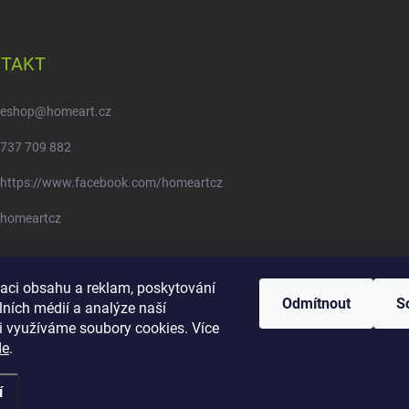
TAKT
eshop
@
homeart.cz
737 709 882
https://www.facebook.com/homeartcz
homeartcz
Moje objednávka - odstoupení od smlouvy
zaci obsahu a reklam, poskytování
Odmítnout
S
lních médií a analýze naší
i využíváme soubory cookies. Více
de
.
í
pravit nastavení cookies