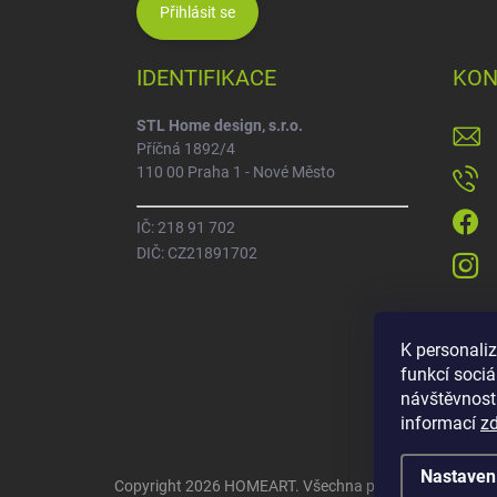
Přihlásit se
IDENTIFIKACE
KON
STL Home design, s.r.o.
Příčná 1892/4
110 00 Praha 1 - Nové Město
IČ: 218 91 702
DIČ: CZ21891702
K personali
funkcí sociá
návštěvnost
informací
z
Nastaven
Copyright 2026
HOMEART
. Všechna práva vyhrazena.
U