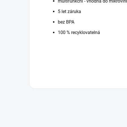
multifunkční - vhodná do mikrovln
5 let záruka
bez BPA
100 % recyklovatelná