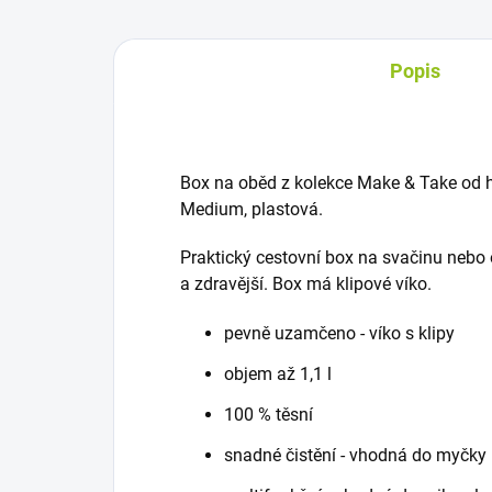
Popis
Box na oběd z kolekce Make & Take od h
Medium, plastová.
Praktický cestovní box na svačinu nebo ob
a zdravější. Box má klipové víko.
pevně uzamčeno - víko s klipy
objem až 1,1 l
100 % těsní
snadné čistění - vhodná do myčky