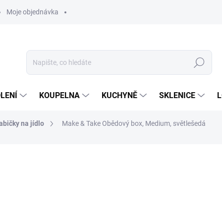
Moje objednávka
Hledat
LENÍ
KOUPELNA
KUCHYNĚ
SKLENICE
L
abičky na jídlo
Make & Take Obědový box, Medium, světlešedá
ocení
ZNAČKA:
BRABANTIA
275 Kč
227 Kč bez DPH