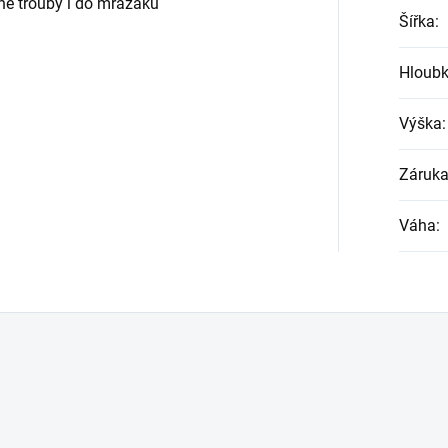
né trouby i do mrazáku
Šířka
:
Hloub
Výška
:
Záruk
Váha
: