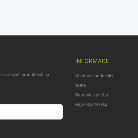
INFORMACE
ce o nových produktech na
Obchodní podmínky
GDPR
Doprava a platba
Moje objednávka
sobních údajů