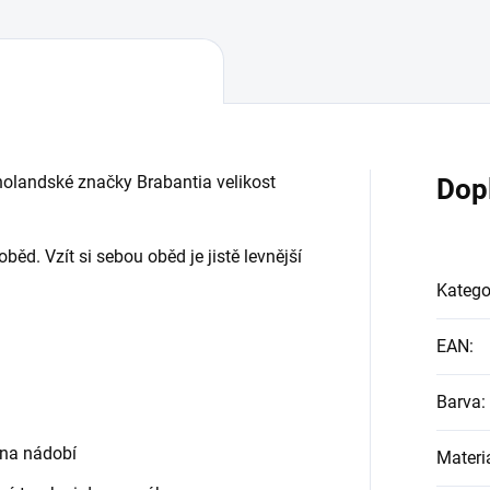
olandské značky Brabantia velikost
Dop
ěd. Vzít si sebou oběd je jistě levnější
Katego
EAN
:
Barva
:
 na nádobí
Materi