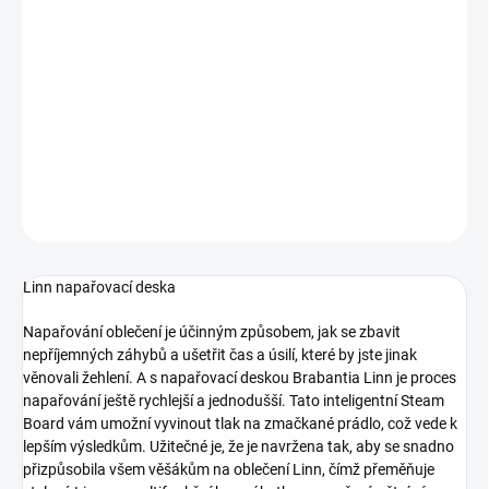
−
+
Přidat do košíku
Napařovací deska Linn - na oblečení, rozměr desky 97 x 42 cm,
materiál kvalitní ocel a tkanina, barva šedá.
DETAILNÍ INFORMACE
ZEPTAT SE
HLÍDAT
Linn napařovací deska
Napařování oblečení je účinným způsobem, jak se zbavit
nepříjemných záhybů a ušetřit čas a úsilí, které by jste jinak
věnovali žehlení. A s napařovací deskou Brabantia Linn je proces
napařování ještě rychlejší a jednodušší. Tato inteligentní Steam
Board vám umožní vyvinout tlak na zmačkané prádlo, což vede k
lepším výsledkům. Užitečné je, že je navržena tak, aby se snadno
přizpůsobila všem věšákům na oblečení Linn, čímž přeměňuje