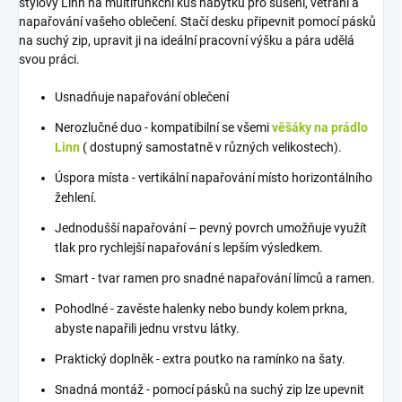
stylový Linn na multifunkční kus nábytku pro sušení, větrání a
napařování vašeho oblečení. Stačí desku připevnit pomocí pásků
na suchý zip, upravit ji na ideální pracovní výšku a pára udělá
svou práci.
Usnadňuje napařování oblečení
Nerozlučné duo - kompatibilní se všemi
věšáky na prádlo
Linn
( dostupný samostatně v různých velikostech).
Úspora místa - vertikální napařování místo horizontálního
žehlení.
Jednodušší napařování – pevný povrch umožňuje využít
tlak pro rychlejší napařování s lepším výsledkem.
Smart - tvar ramen pro snadné napařování límců a ramen.
Pohodlné - zavěste halenky nebo bundy kolem prkna,
abyste napařili jednu vrstvu látky.
Praktický doplněk - extra poutko na ramínko na šaty.
Snadná montáž - pomocí pásků na suchý zip lze upevnit