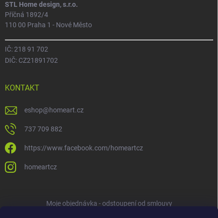
STL Home design, s.r.o.
Příčná 1892/4
110 00 Praha 1 - Nové Město
IČ: 218 91 702
DIČ: CZ21891702
KONTAKT
eshop
@
homeart.cz
737 709 882
https://www.facebook.com/homeartcz
homeartcz
Moje objednávka - odstoupení od smlouvy