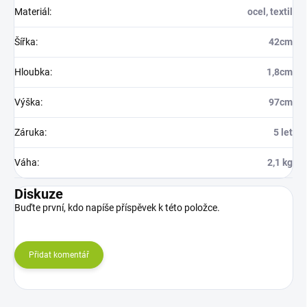
Materiál
:
ocel, textil
Šířka
:
42cm
Hloubka
:
1,8cm
Výška
:
97cm
Záruka
:
5 let
Váha
:
2,1 kg
Diskuze
Buďte první, kdo napíše příspěvek k této položce.
Přidat komentář