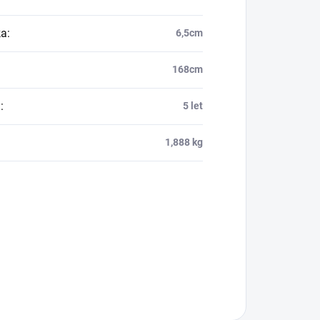
ka
:
6,5cm
168cm
a
:
5 let
1,888 kg