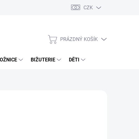
CZK
PRÁZDNÝ KOŠÍK
NÁKUPNÍ
KOŠÍK
OŽNICE
BIŽUTERIE
DĚTI
 Kč