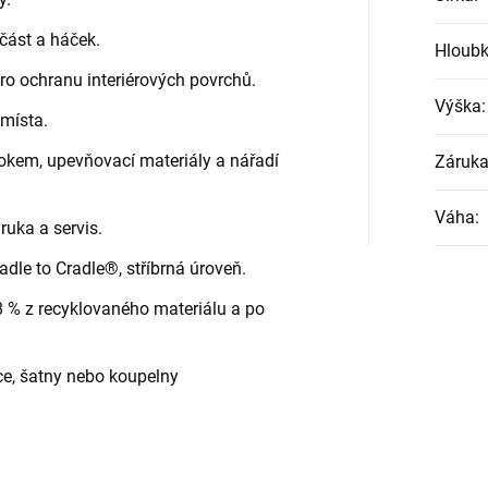
 část a háček.
Hloub
 pro ochranu interiérových povrchů.
Výška
:
místa.
okem, upevňovací materiály a nářadí
Záruk
Váha
:
ruka a servis.
radle to Cradle®, stříbrná úroveň.
8 % z recyklovaného materiálu a po
ce, šatny nebo koupelny