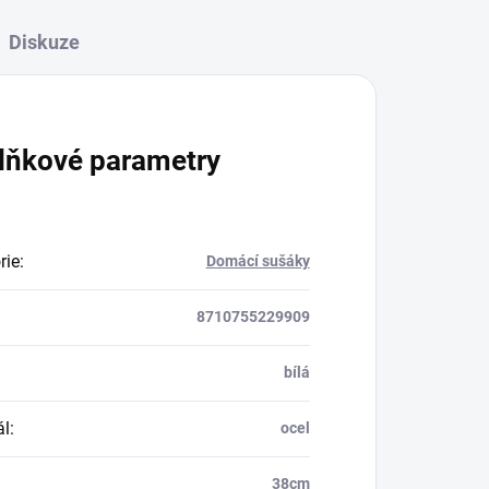
Diskuze
lňkové parametry
rie
:
Domácí sušáky
8710755229909
bílá
ál
:
ocel
38cm