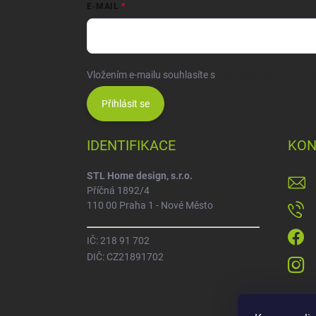
E-MAIL
Vložením e-mailu souhlasíte s
podmínkami ochrany o
Přihlásit se
IDENTIFIKACE
KON
STL Home design, s.r.o.
Příčná 1892/4
110 00 Praha 1 - Nové Město
IČ: 218 91 702
DIČ: CZ21891702