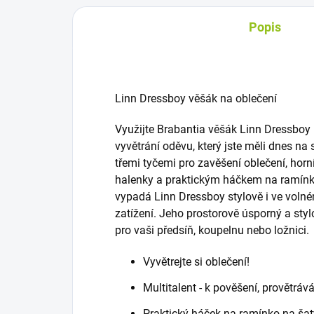
Popis
Linn Dressboy věšák na oblečení
Využijte Brabantia věšák Linn Dressboy 
vyvětrání oděvu, který jste měli dnes na
třemi tyčemi pro zavěšení oblečení, horn
halenky a praktickým háčkem na ramínk
vypadá Linn Dressboy stylově i ve volné
zatížení. Jeho prostorově úsporný a styl
pro vaši předsíň, koupelnu nebo ložnici.
Vyvětrejte si oblečení!
Multitalent - k pověšení, provětrá
Praktický háček na ramínko na šat