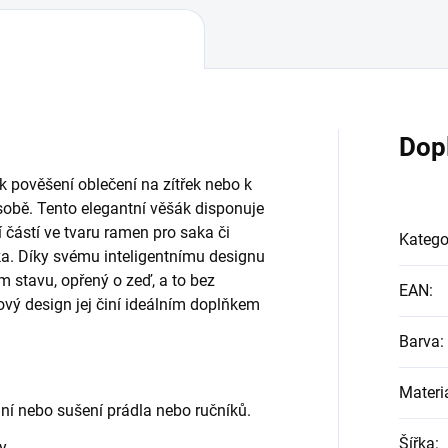
Dop
k pověšení oblečení na zítřek nebo k
 sobě. Tento elegantní věšák disponuje
í částí ve tvaru ramen pro saka či
Katego
a. Díky svému inteligentnímu designu
m stavu, opřený o zeď, a to bez
EAN
:
ový design jej činí ideálním doplňkem
Barva
:
Materi
vání nebo sušení prádla nebo ručníků.
Šířka
:
y.