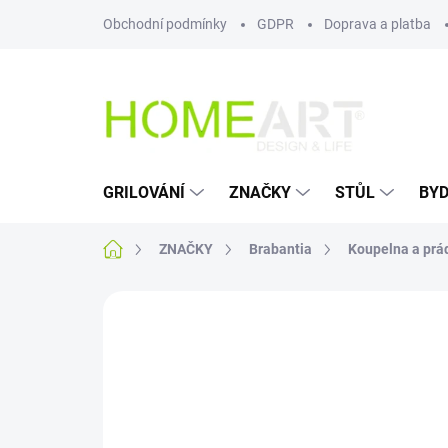
Přejít
Obchodní podmínky
GDPR
Doprava a platba
na
obsah
GRILOVÁNÍ
ZNAČKY
STŮL
BYD
Domů
ZNAČKY
Brabantia
Koupelna a prá
Neohodnoceno
Podrobnosti hodn