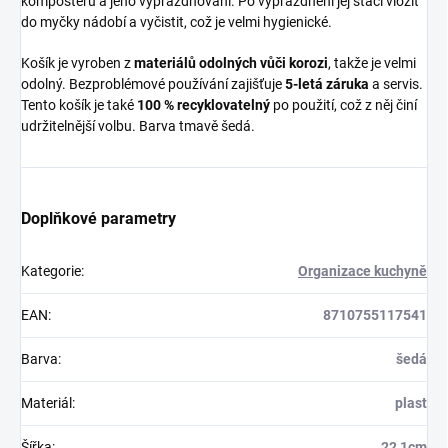
kompostéru a jeho vyprazdňování. Po vyprázdnění jej stačí vložit
do myčky nádobí a vyčistit, což je velmi hygienické.
Košík je vyroben z
materiálů odolných vůči korozi
, takže je velmi
odolný. Bezproblémové používání zajišťuje
5-letá záruka
a servis.
Tento košík je také
100 % recyklovatelný
po použití, což z něj činí
udržitelnější volbu. Barva tmavě šedá.
Doplňkové parametry
Kategorie
:
Organizace kuchyně
EAN
:
8710755117541
Barva
:
šedá
Materiál
:
plast
Šířka
:
22,1cm