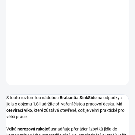
−
+
Přidat do košíku
SinkSide košík na bio odpad 1,8 litru
- veliká rukojeť z nerezové
oceli, víko zůstává otevřené, materiály odolné vůči korozi, vhodné
do myčky, 5-letá záruka, 100 % recyklovatelný, barva tmavě šedá.
117541
DETAILNÍ INFORMACE
ZEPTAT SE
HLÍDAT
S touto roztomilou nádobou
Brabantia SinkSide
na odpadky z
jídla o objemu
1,8 l
udržíte při vaření čistou pracovní desku. Má
otevírací víko
, které zůstává otevřené, což je velmi praktické pro
větší práce.
Velká
nerezová rukojeť
usnadňuje přenášení zbytků jídla do