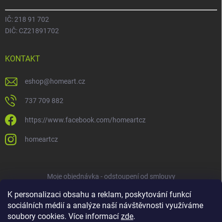
IČ: 218 91 702
DIČ: CZ21891702
KONTAKT
eshop
@
homeart.cz
737 709 882
https://www.facebook.com/homeartcz
homeartcz
Moje objednávka - odstoupení od smlouvy
K personalizaci obsahu a reklam, poskytování funkcí
sociálních médií a analýze naší návštěvnosti využíváme
soubory cookies. Více informací
zde
.