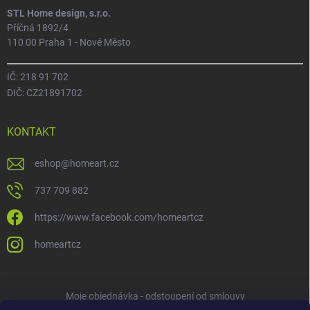
STL Home design, s.r.o.
Příčná 1892/4
110 00 Praha 1 - Nové Město
IČ: 218 91 702
DIČ: CZ21891702
KONTAKT
eshop
@
homeart.cz
737 709 882
https://www.facebook.com/homeartcz
homeartcz
Moje objednávka - odstoupení od smlouvy