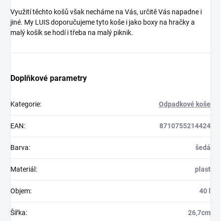
Využití těchto košů však necháme na Vás, určitě Vás napadne i
jiné. My LUIS doporučujeme tyto koše i jako boxy na hračky a
malý košík se hodí i třeba na malý piknik.
Doplňkové parametry
Kategorie
:
Odpadkové koše
EAN
:
8710755214424
Barva
:
šedá
Materiál
:
plast
Objem
:
40 l
Šířka
:
26,7cm