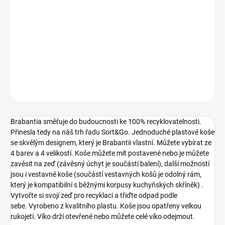
−
+
Přidat do košíku
Odpadkový koš na tříděný odpad.
DETAILNÍ INFORMACE
ZEPTAT SE
HLÍDAT
Brabantia směřuje do budoucnosti ke 100% recyklovatelnosti.
Přinesla tedy na náš trh řadu Sort&Go. Jednoduché plastové koše
se skvělým designem, který je Brabantii vlastní. Můžete vybírat ze
4 barev a 4 velikostí. Koše můžete mít postavené nebo je můžete
zavěsit na zeď (závěsný úchyt je součástí balení), další možností
jsou i vestavné koše (součástí vestavných košů je odolný rám,
který je kompatibilní s běžnými korpusy kuchyňských skříněk) .
Vytvořte si svojí zeď pro recyklaci a třiďte odpad podle
sebe. Vyrobeno z kvalitního plastu. Koše jsou opatřeny velkou
rukojetí. Víko drží otevřené nebo můžete celé víko odejmout.