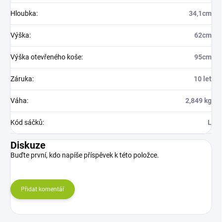
Hloubka
:
34,1cm
Výška
:
62cm
Výška otevřeného koše
:
95cm
Záruka
:
10 let
Váha
:
2,849 kg
Kód sáčků
:
L
Diskuze
Buďte první, kdo napíše příspěvek k této položce.
Přidat komentář