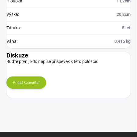
Hloubka
:
11,2cm
Výška
:
20,2cm
Záruka
:
5 let
Váha
:
0,415 kg
Diskuze
Buďte první, kdo napíše příspěvek k této položce.
Přidat komentář
Z