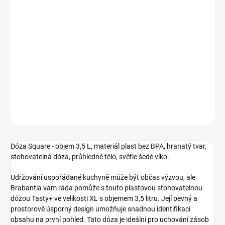
cena:
−
+
Přidat do košíku
Dóza Square - objem 3,5 L, materiál plast bez BPA, hranatý tvar,
stohovatelná dóza, průhledné tělo, světle šedé víko.
DETAILNÍ INFORMACE
ZEPTAT SE
HLÍDAT
Dóza Square - objem 3,5 L, materiál plast bez BPA, hranatý tvar,
stohovatelná dóza, průhledné tělo, světle šedé víko.
Udržování uspořádané kuchyně může být občas výzvou, ale
Brabantia vám ráda pomůže s touto plastovou stohovatelnou
dózou Tasty+ ve velikosti XL s objemem 3,5 litru. Její pevný a
prostorově úsporný design umožňuje snadnou identifikaci
obsahu na první pohled. Tato dóza je ideální pro uchování zásob