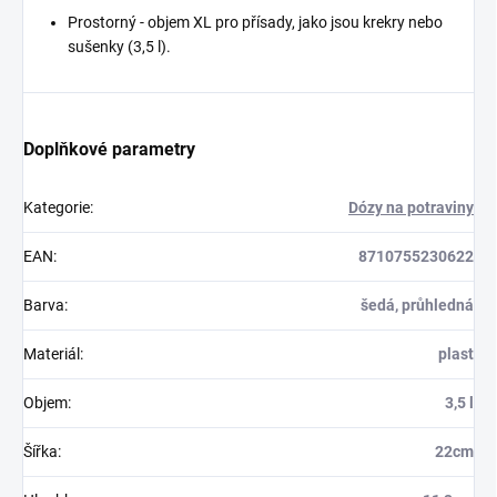
Prostorný - objem XL pro přísady, jako jsou krekry nebo
sušenky (3,5 l).
Doplňkové parametry
Kategorie
:
Dózy na potraviny
EAN
:
8710755230622
Barva
:
šedá, průhledná
Materiál
:
plast
Objem
:
3,5 l
Šířka
:
22cm