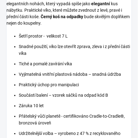
elegantních nohách, který vypadá spíše jako
elegantní
kus
nábytku. Praktické víko, které můžete zvednout z levé, pravé i
přední části koše.
Černý koš na odpadky
bude skvělým doplňkem
nejen do koupelny.
Šetří prostor - velikost 7 L
Snadné použití, víko lze otevřít zprava, zleva i z přední části
víka
Tiché a pomalé zavírání víka
Vyjímatelná vnitřní plastová nádoba – snadná údržba
Praktický úchop pro manipulaci
Součástí balení – vzorek sáčků na odpad kód B
Záruka 10 let
Přátelský vůči planetě - certifikováno Cradle-to-Cradle®,
bronzová úroveň
Udržitelnější volba – vyrobeno z 47 % z recyklovaného