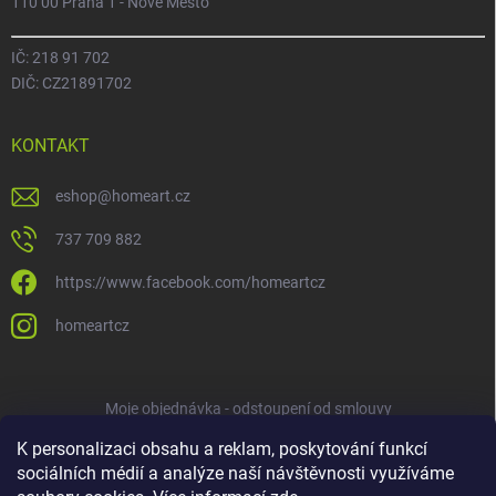
110 00 Praha 1 - Nové Město
IČ: 218 91 702
DIČ: CZ21891702
KONTAKT
eshop
@
homeart.cz
737 709 882
https://www.facebook.com/homeartcz
homeartcz
Moje objednávka - odstoupení od smlouvy
K personalizaci obsahu a reklam, poskytování funkcí
sociálních médií a analýze naší návštěvnosti využíváme