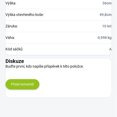
Výška
:
36cm
Výška otevřeného koše
:
49,8cm
Záruka
:
10 let
Váha
:
0,998 kg
Kód sáčků
:
A
Diskuze
Buďte první, kdo napíše příspěvek k této položce.
Přidat komentář