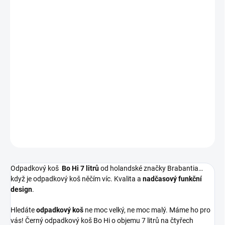
Měrná
DODÁNÍ 3 AŽ 7 DNÍ
cena:
−
+
Přidat do košíku
Odpadkový koš
Bo Hi 7 litrů
od holandské značky Brabantia…
když je odpadkový koš něčím víc. Kvalita a
nadčasový funkční
design
.
DETAILNÍ INFORMACE
ZEPTAT SE
HLÍDAT
Odpadkový koš
Bo Hi 7 litrů
od holandské značky Brabantia…
když je odpadkový koš něčím víc. Kvalita a
nadčasový funkční
design
.
Hledáte
odpadkový koš
ne moc velký, ne moc malý. Máme ho pro
vás! Černý odpadkový koš Bo Hi o objemu 7 litrů na čtyřech