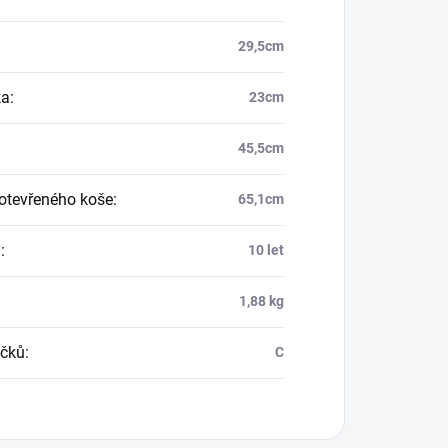
29,5cm
ka
:
23cm
45,5cm
otevřeného koše
:
65,1cm
a
:
10 let
1,88 kg
čků
:
C