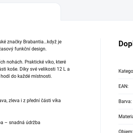
ké značky Brabantia…když je
Dop
časový funkční design.
ch nohách. Praktické víko, které
sti koše. Díky své velikosti 12 L a
Katego
 hodí do každé místnosti.
EAN
:
ava, zleva i z přední části víka
Barva
:
Materi
oba – snadná údržba
Objem