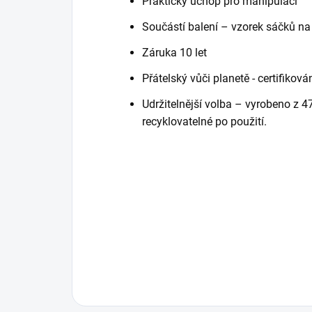
Praktický úchop pro manipulaci
Součástí balení – vzorek sáčků n
Záruka 10 let
Přátelský vůči planetě - certifiko
Udržitelnější volba – vyrobeno z 4
recyklovatelné po použití.