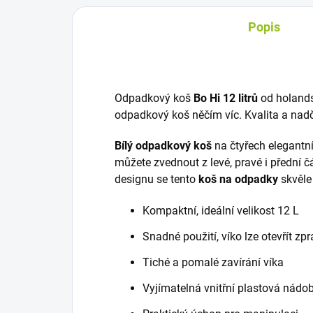
Popis
Odpadkový koš
Bo Hi 12 litrů
od holands
odpadkový koš něčím víc. Kvalita a nad
Bílý odpadkový koš
na čtyřech elegantní
můžete zvednout z levé, pravé i přední čá
designu se tento
koš na odpadky
skvěle
Kompaktní, ideální velikost 12 L
Snadné použití, víko lze otevřít zpr
Tiché a pomalé zavírání víka
Vyjímatelná vnitřní plastová nád