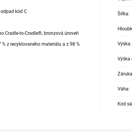
a odpad kód C
Šířka
:
Hloub
váno Cradle-to-Cradle®, bronzová úroveň
Výška
:
7 % z recyklovaného materiálu a z 98 %
Výška 
Záruk
Váha
:
Kód sá