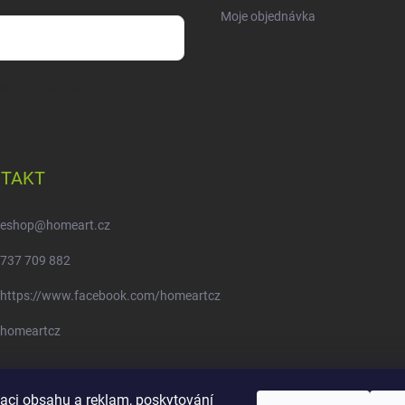
Moje objednávka
sobních údajů
TAKT
eshop
@
homeart.cz
737 709 882
https://www.facebook.com/homeartcz
homeartcz
Moje objednávka - odstoupení od smlouvy
zaci obsahu a reklam, poskytování