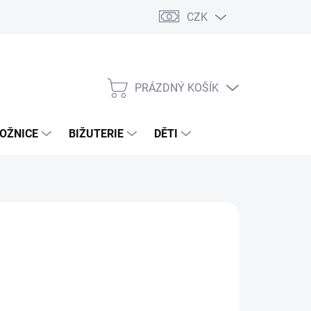
CZK
PRÁZDNÝ KOŠÍK
NÁKUPNÍ
KOŠÍK
OŽNICE
BIŽUTERIE
DĚTI