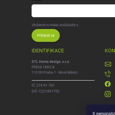
E-MAIL
Vložením e-mailu souhlasíte s
podmínkami ochrany o
Přihlásit se
IDENTIFIKACE
KON
STL Home design, s.r.o.
Příčná 1892/4
110 00 Praha 1 - Nové Město
IČ: 218 91 702
DIČ: CZ21891702
K personali