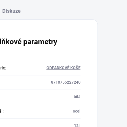
Diskuze
lňkové parametry
rie
:
ODPADKOVÉ KOŠE
8710755227240
bílá
ál
:
ocel
:
12 l