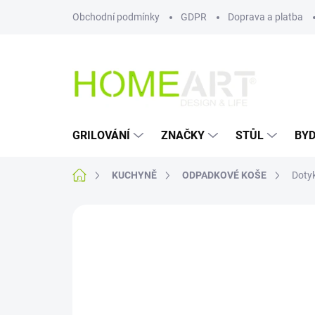
Přejít
Obchodní podmínky
GDPR
Doprava a platba
na
obsah
GRILOVÁNÍ
ZNAČKY
STŮL
BYD
Domů
KUCHYNĚ
ODPADKOVÉ KOŠE
Dotyk
Neohodnoceno
Podrobnosti hodn