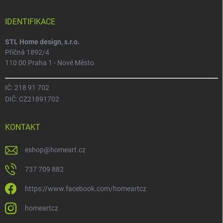
IDENTIFIKACE
STL Home design, s.r.o.
Příčná 1892/4
110 00 Praha 1 - Nové Město
IČ: 218 91 702
DIČ: CZ21891702
KONTAKT
eshop
@
homeart.cz
737 709 882
https://www.facebook.com/homeartcz
homeartcz