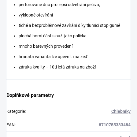
perforované dno pro lepší odvětrání pečiva,
výklopné otevírání
tiché a bezproblémové zavírání díky tlumící stop gumě
plochá horní část slouží jako polička
mnoho barevných provedení
hranatá varianta lze upevnit i na zeď
záruka kvality – 10ti letá záruka na zboží
Doplňkové parametry
Kategorie
:
Chlebníky
EAN
:
8710755333484