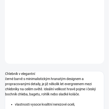
−
+
Přidat do košíku
Černý chlebník na chleba a pečivo. Moderní nerezový chlebník lze
připevnit i na zeď.
Kód produktu: 333484
DETAILNÍ INFORMACE
ZEPTAT SE
HLÍDAT
Chlebník v elegantní
černé barvě s minimalistickým hranatým designem a
propracovanými detaily, je již několik let evergreenem mezi
chlebníky na celém světě. Ideální velikost hravě pojme i český
bochník chleba, bagetu, rohlík nebo sladké koláče.
vlastnosti vysoce kvalitní nerezové oceli,