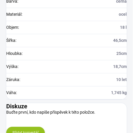
Barva
:
černá
Materiál
:
ocel
Objem
:
18 l
Šířka
:
46,5cm
Hloubka
:
25cm
Výška
:
18,7cm
Záruka
:
10 let
Váha
:
1,745 kg
Diskuze
Buďte první, kdo napíše příspěvek k této položce.
Přidat komentář