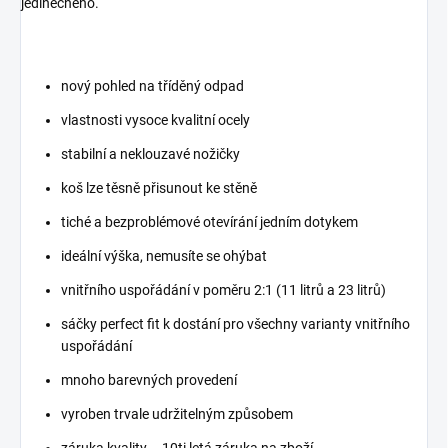
jedinečného.
nový pohled na tříděný odpad
vlastnosti vysoce kvalitní ocely
stabilní a neklouzavé nožičky
koš lze těsně přisunout ke stěně
tiché a bezproblémové otevírání jedním dotykem
ideální výška, nemusíte se ohýbat
vnitřního uspořádání v poměru 2:1 (11 litrů a 23 litrů)
sáčky perfect fit k dostání pro všechny varianty vnitřního
uspořádání
mnoho barevných provedení
vyroben trvale udržitelným způsobem