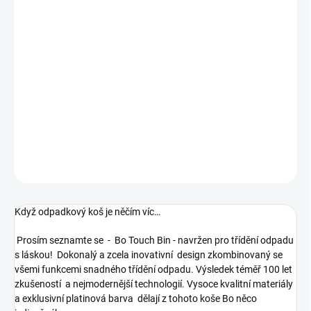
cena:
−
+
Přidat do košíku
Odpadkový koš Bo Touch Bin - 11 + 23 L, platinová
kód produktu:316142
DETAILNÍ INFORMACE
ZEPTAT SE
HLÍDAT
Když odpadkový koš je něčím víc…
Prosím seznamte se - Bo Touch Bin - navržen pro třídění odpadu
s láskou! Dokonalý a zcela inovativní design zkombinovaný se
všemi funkcemi snadného třídění odpadu. Výsledek téměř 100 let
zkušeností a nejmodernější technologií. Vysoce kvalitní materiály
a exklusivní platinová barva dělají z tohoto koše Bo něco