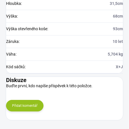
Hloubka
:
31,5cm
Výška
:
68cm
Výška otevřeného koše
:
93cm
Záruka
:
10 let
Váha
:
5,704 kg
Kód sáčků
:
X+J
Diskuze
Buďte první, kdo napíše příspěvek k této položce.
Přidat komentář