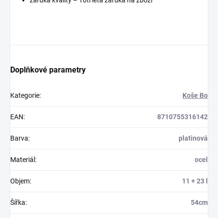
záruka kvality – 10ti letá záruka na zboží
Doplňkové parametry
Kategorie
:
Koše Bo
EAN
:
8710755316142
Barva
:
platinová
Materiál
:
ocel
Objem
:
11 + 23 l
Šířka
:
54cm