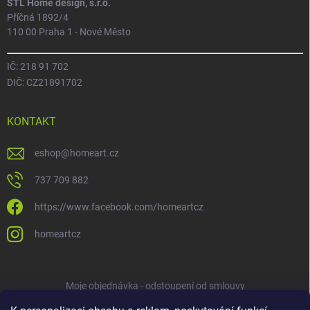
STL Home design, s.r.o.
Příčná 1892/4
110 00 Praha 1 - Nové Město
IČ: 218 91 702
DIČ: CZ21891702
KONTAKT
eshop
@
homeart.cz
737 709 882
https://www.facebook.com/homeartcz
homeartcz
Moje objednávka - odstoupení od smlouvy