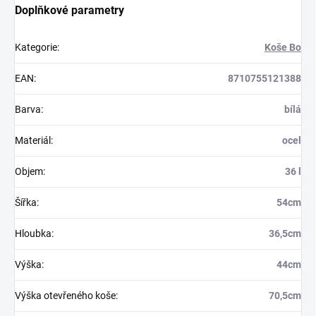
Doplňkové parametry
Kategorie
:
Koše Bo
EAN
:
8710755121388
Barva
:
bílá
Materiál
:
ocel
Objem
:
36 l
Šířka
:
54cm
Hloubka
:
36,5cm
Výška
:
44cm
Výška otevřeného koše
:
70,5cm