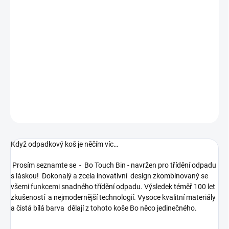
−
+
Přidat do košíku
Odpadkový pedálový koš BO- 36 L, bílá
kód produktu:121388
DETAILNÍ INFORMACE
ZEPTAT SE
HLÍDAT
Když odpadkový koš je něčím víc…
Prosím seznamte se - Bo Touch Bin - navržen pro třídění odpadu
s láskou! Dokonalý a zcela inovativní design zkombinovaný se
všemi funkcemi snadného třídění odpadu. Výsledek téměř 100 let
zkušeností a nejmodernější technologií. Vysoce kvalitní materiály
a čistá bílá barva dělají z tohoto koše Bo něco jedinečného.