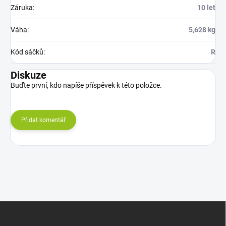
Záruka
:
10 let
Váha
:
5,628 kg
Kód sáčků
:
R
Diskuze
Buďte první, kdo napíše příspěvek k této položce.
Přidat komentář
Z
á