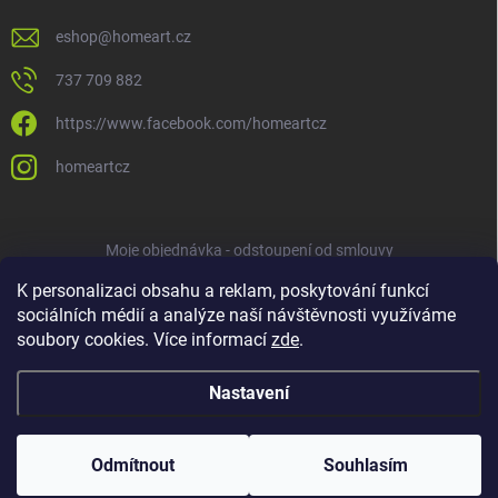
eshop
@
homeart.cz
737 709 882
https://www.facebook.com/homeartcz
homeartcz
Moje objednávka - odstoupení od smlouvy
K personalizaci obsahu a reklam, poskytování funkcí
sociálních médií a analýze naší návštěvnosti využíváme
soubory cookies. Více informací
zde
.
Nastavení
Copyright 2026
HOMEART
. Všechna práva vyhrazena.
Upravit nastavení
cookies
Odmítnout
Souhlasím
Vytvořil Shoptet