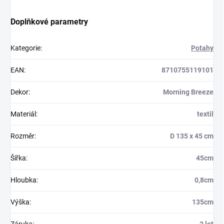
Doplňkové parametry
Kategorie
:
Potahy
EAN
:
8710755119101
Dekor
:
Morning Breeze
Materiál
:
textil
Rozměr
:
D 135 x 45 cm
Šířka
:
45cm
Hloubka
:
0,8cm
Výška
:
135cm