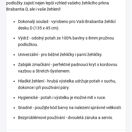
podložky zajistí nejen lepší vzhled vašeho žehlicího prkna
Brabantia D, ale i vaše žehlení!
Dokonalý soulad - vyrobeno pro Vaši Brabantia žehlící
desku D (135 x 45 cm).
Výdrž - odolný potah ze 100% bavlny s 8mm pružnou
podložkou.
Univerzální - pro běžné žehličky i parní žehličky.
Zabiják zmačkání - perfektně padnoucí kryt s kordovou
vazbou a Stretch-Systemem.
Hladké žehlení - hrubá výstelka udržuje potah v suchu,
dokonce i při používání páry.
Hygienické - potah i výstelku je možné mít v ruce.
Snadné - použijte kód barvy na nalezení správné velikosti.
Bezproblémové používání - dvouletá záruka a servis.