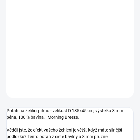
Měrná
SKLADEM
(3 KS)
cena:
−
+
Přidat do košíku
Potah na žehlící prkno - velikost D 135x45 cm, výstelka 8 mm
pěna, 100 % bavlna, , Morning Breeze.
Kód produktu:119101
DETAILNÍ INFORMACE
ZEPTAT SE
HLÍDAT
Potah na žehlící prkno - velikost D 135x45 cm, výstelka 8 mm
pěna, 100 % bavlna, , Morning Breeze.
Věděli jste, že efekt vašeho žehlení je větší, když máte silnější
podložku? Tento potah z čisté bavlny a 8 mm pružné