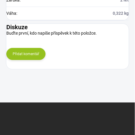
Záruka
:
2 let
Váha
:
0,322 kg
Diskuze
Buďte první, kdo napíše příspěvek k této položce.
Přidat komentář
Z
á
p
a
t