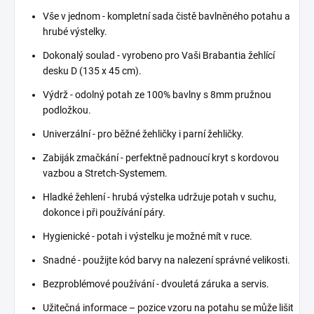
Vše v jednom - kompletní sada čistě bavlněného potahu a
hrubé výstelky.
Dokonalý soulad - vyrobeno pro Vaši Brabantia žehlící
desku D (135 x 45 cm).
Výdrž - odolný potah ze 100% bavlny s 8mm pružnou
podložkou.
Univerzální - pro běžné žehličky i parní žehličky.
Zabiják zmačkání - perfektně padnoucí kryt s kordovou
vazbou a Stretch-Systemem.
Hladké žehlení - hrubá výstelka udržuje potah v suchu,
dokonce i při používání páry.
Hygienické - potah i výstelku je možné mít v ruce.
Snadné - použijte kód barvy na nalezení správné velikosti.
Bezproblémové používání - dvouletá záruka a servis.
Užitečná informace – pozice vzoru na potahu se může lišit