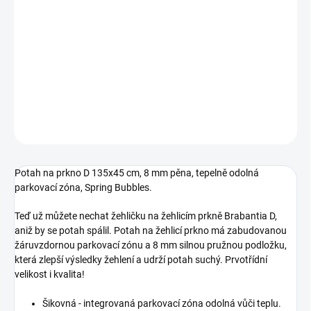
Potah na žehlící prkno - velikost D 135x45 cm, výstelka 8 mm
pěna, tepelně odolná parkovací zóna,
Spring Bubbles.
Kód produktu:131523
DETAILNÍ INFORMACE
ZEPTAT SE
HLÍDAT
Potah na prkno D 135x45 cm, 8 mm pěna, tepelně odolná
parkovací zóna,
Spring Bubbles.
Teď už můžete nechat žehličku na žehlicím prkně Brabantia D,
aniž by se potah spálil. Potah na žehlicí prkno má zabudovanou
žáruvzdornou parkovací zónu a 8 mm silnou pružnou podložku,
která zlepší výsledky žehlení a udrží potah suchý. Prvotřídní
velikost i kvalita!
Šikovná - integrovaná parkovací zóna odolná vůči teplu.