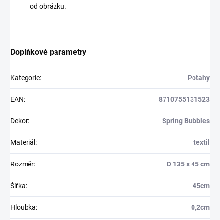
od obrázku.
Doplňkové parametry
Kategorie
:
Potahy
EAN
:
8710755131523
Dekor
:
Spring Bubbles
Materiál
:
textil
Rozměr
:
D 135 x 45 cm
Šířka
:
45cm
Hloubka
:
0,2cm