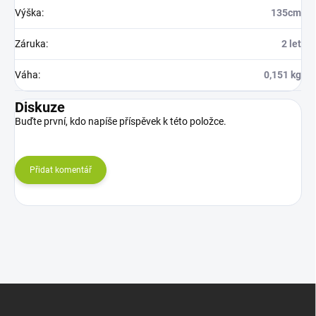
Výška
:
135cm
Záruka
:
2 let
Váha
:
0,151 kg
Diskuze
Buďte první, kdo napíše příspěvek k této položce.
Přidat komentář
Z
á